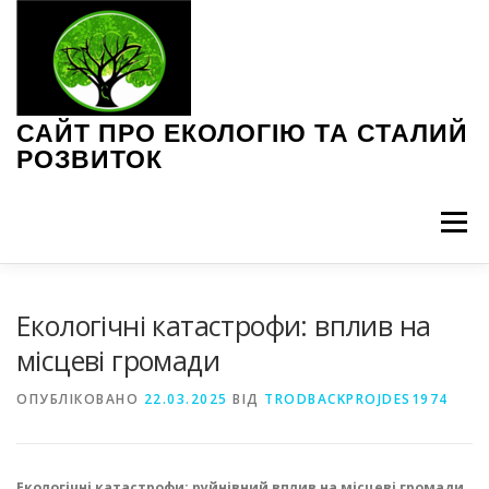
Перейти
до
вмісту
САЙТ ПРО ЕКОЛОГІЮ ТА СТАЛИЙ
РОЗВИТОК
Меню
ЕКОЛОГІЧНІ ПРОБЛЕМИ
ЗЕЛЕНІ ТЕХНОЛОГІЇ
Екологічні катастрофи: вплив на
місцеві громади
ІНТЕРВ’Ю З ЕКСПЕРТАМИ
НОВИНИ ЕКОЛОГІЇ
ОПУБЛІКОВАНО
22.03.2025
ВІД
TRODBACKPROJDES1974
ПОРАДИ З ЕКОЛОГІЇ
СТАЛЕ СПОЖИВАННЯ
Екологічні катастрофи: руйнівний вплив на місцеві громади