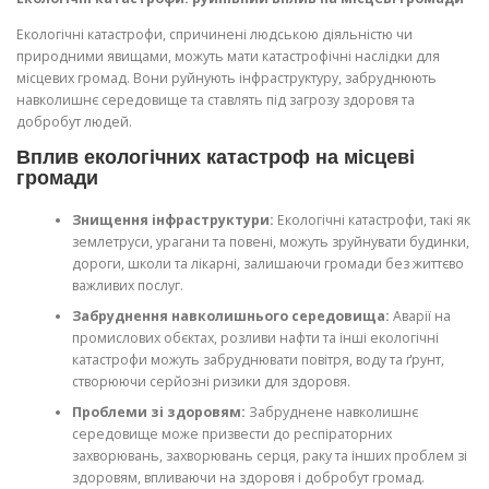
Екологічні катастрофи, спричинені людською діяльністю чи
природними явищами, можуть мати катастрофічні наслідки для
місцевих громад. Вони руйнують інфраструктуру, забруднюють
навколишнє середовище та ставлять під загрозу здоровя та
добробут людей.
Вплив екологічних катастроф на місцеві
громади
Знищення інфраструктури:
Екологічні катастрофи, такі як
землетруси, урагани та повені, можуть зруйнувати будинки,
дороги, школи та лікарні, залишаючи громади без життєво
важливих послуг.
Забруднення навколишнього середовища:
Аварії на
промислових обєктах, розливи нафти та інші екологічні
катастрофи можуть забруднювати повітря, воду та ґрунт,
створюючи серйозні ризики для здоровя.
Проблеми зі здоровям:
Забруднене навколишнє
середовище може призвести до респіраторних
захворювань, захворювань серця, раку та інших проблем зі
здоровям, впливаючи на здоровя і добробут громад.