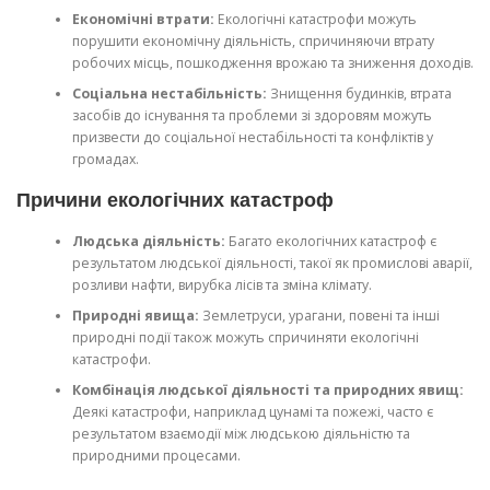
Економічні втрати:
Екологічні катастрофи можуть
порушити економічну діяльність, спричиняючи втрату
робочих місць, пошкодження врожаю та зниження доходів.
Соціальна нестабільність:
Знищення будинків, втрата
засобів до існування та проблеми зі здоровям можуть
призвести до соціальної нестабільності та конфліктів у
громадах.
Причини екологічних катастроф
Людська діяльність:
Багато екологічних катастроф є
результатом людської діяльності, такої як промислові аварії,
розливи нафти, вирубка лісів та зміна клімату.
Природні явища:
Землетруси, урагани, повені та інші
природні події також можуть спричиняти екологічні
катастрофи.
Комбінація людської діяльності та природних явищ:
Деякі катастрофи, наприклад цунамі та пожежі, часто є
результатом взаємодії між людською діяльністю та
природними процесами.