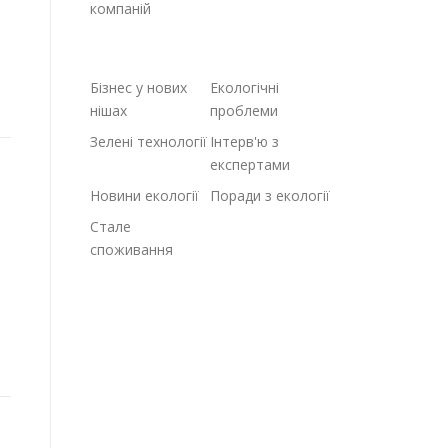
компаній
Бізнес у нових
Екологічні
нішах
проблеми
Зелені технології
Інтерв'ю з
експертами
Новини екології
Поради з екології
Стале
споживання