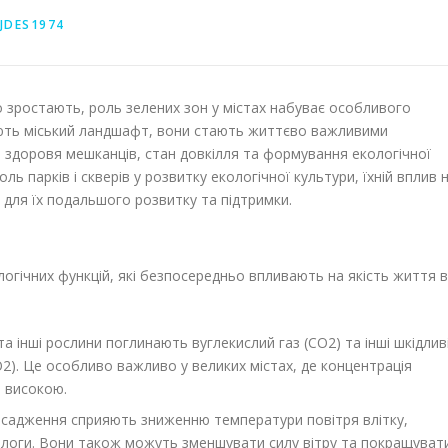
JDES1974
но зростають, роль зелених зон у містах набуває особливого
ають міський ландшафт, вони стають життєво важливими
 здоровя мешканців, стан довкілля та формування екологічної
ль парків і скверів у розвитку екологічної культури, їхній вплив 
 для їх подальшого розвитку та підтримки.
огічних функцій, які безпосередньо впливають на якість життя в
а інші рослини поглинають вуглекислий газ (CO2) та інші шкідлив
O2). Це особливо важливо у великих містах, де концентрація
 високою.
асадження сприяють зниженню температури повітря влітку,
ологи. Вони також можуть зменшувати силу вітру та покращуват