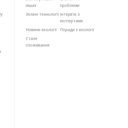
нішах
проблеми
му
Зелені технології
Інтерв'ю з
експертами
Новини екології
Поради з екології
Стале
споживання
х