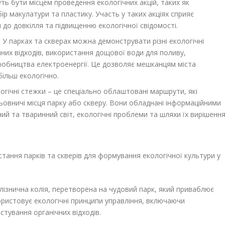
ь бути місцем проведення екологічних акцій, таких як
ір макулатури та пластику. Участь у таких акціях сприяє
до довкілля та підвищенню екологічної свідомості.
:
У парках та скверах можна демонструвати різні екологічні
чних відходів, використання дощової води для поливу,
робництва електроенергії. Це дозволяє мешканцям міста
більш екологічно.
огічні стежки – це спеціально облаштовані маршрути, які
ьовничі місця парку або скверу. Вони обладнані інформаційними
ий та тваринний світ, екологічні проблеми та шляхи їх вирішення
стання парків та скверів для формування екологічної культури у
ізнична колія, перетворена на чудовий парк, який приваблює
ористовує екологічні принципи управління, включаючи
тування органічних відходів.