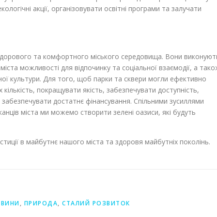
кологічні акції, організовувати освітні програми та залучати
а здорового та комфортного міського середовища. Вони виконуют
міста можливості для відпочинку та соціальної взаємодії, а тако
ної культури. Для того, щоб парки та сквери могли ефективно
 кількість, покращувати якість, забезпечувати доступність,
а забезпечувати достатнє фінансування. Спільними зусиллями
канців міста ми можемо створити зелені оазиси, які будуть
естиції в майбутнє нашого міста та здоровя майбутніх поколінь.
ОВИНИ
,
ПРИРОДА
,
СТАЛИЙ РОЗВИТОК