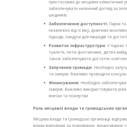
пристосовані до місцевих кліматичних
забезпечувати належний догляд за зеле
шкідників.
Забезпечення доступності:
Парки та 
незалежно від їх віку, фізичних можлив
підходи, пандуси для інвалідів та достат
Розвиток інфраструктури:
У парках 
туалети, питні фонтанчики, дитячі майд
також забезпечувати достатнє освітлен
Залучення громади:
Необхідно залуча
та скверів. Важливо проводити консульт
Фінансування:
Необхідно забезпечуват
скверів. Важливо використовувати різн
внески та пожертви.
Роль місцевої влади та громадських орган
Місцева влада та громадські організації відігра
влада відповідає за планування, фінансування т