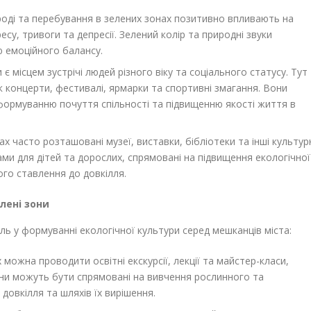
оді та перебування в зелених зонах позитивно впливають на
су, тривоги та депресії. Зелений колір та природні звуки
 емоційного балансу.
є місцем зустрічі людей різного віку та соціального статусу. Тут
як концерти, фестивалі, ярмарки та спортивні змагання. Вони
 формуванню почуття спільності та підвищенню якості життя в
ах часто розташовані музеї, виставки, бібліотеки та інші культур
ами для дітей та дорослих, спрямовані на підвищення екологічної
ого ставлення до довкілля.
лені зони
ль у формуванні екологічної культури серед мешканців міста:
 можна проводити освітні екскурсії, лекції та майстер-класи,
Вони можуть бути спрямовані на вивчення рослинного та
довкілля та шляхів їх вирішення.