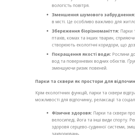
вологість повітря.
Зменшення шумового забруднення
в місті. Це особливо важливо для житл
Збереження біорізноманіття:
Парки т
птахів, комах та інших тварин, сприяю
створюють екологічні коридори, що до
Покращення якості води:
Рослини до
вод та поверхневих водних обєктів. Ґрун
зменшуючи ризик повеней.
Парки та сквери як простори для відпочин
Крім екологічних функцій, парки та сквери від
можливості для відпочинку, релаксації та соціал
Фізичне здоровя:
Парки та сквери проп
велосипеді, йога та інші види спорту. 
здоровя серцево-судинної системи, зміц
захворювань.