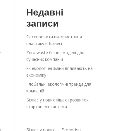
Недавні
записи
Як скоротити використання
пластику в бізнесі
на
Zero waste бізнес моделі для
сучасних компаній
Як екологічні зміни впливають на
економіку
Глобальні екологічні тренди для
компаній
Бізнес у нових нішах і розвиток
і
стартап екосистеми
и
Бізнес у нових
Екологічні