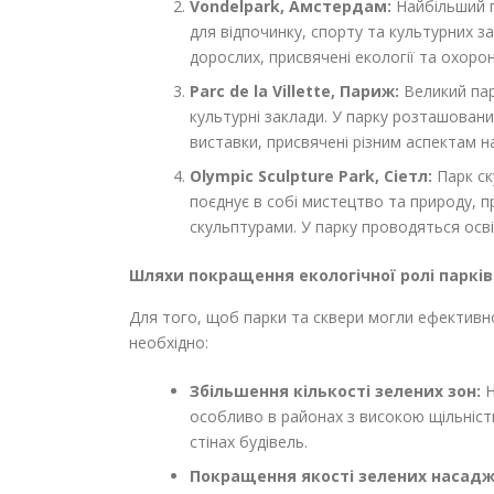
Vondelpark, Амстердам:
Найбільший п
для відпочинку, спорту та культурних за
дорослих, присвячені екології та охорон
Parc de la Villette, Париж:
Великий парк
культурні заклади. У парку розташовани
виставки, присвячені різним аспектам на
Olympic Sculpture Park, Сіетл:
Парк ск
поєднує в собі мистецтво та природу, 
скульптурами. У парку проводяться освіт
Шляхи покращення екологічної ролі парків
Для того, щоб парки та сквери могли ефективн
необхідно:
Збільшення кількості зелених зон:
Н
особливо в районах з високою щільніст
стінах будівель.
Покращення якості зелених насадж