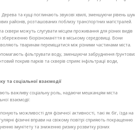
:
Дерева та кущі поглинають звукові хвилі, зменшуючи рівень шу
ових районів, розташованих поблизу транспортних магістралей.
а сквери можуть слугувати місцем проживання для різних видів
чи збереженню біорізноманіття в міському середовищі. Вони
зволяють тваринам переміщатися між різними частинами міста.
помагають фільтрувати воду, зменшуючи забруднення ґрунтови
товий покрив парків та скверів сприяє інфільтрації води,
ку та соціальної взаємодії
іграють важливу соціальну роль, надаючи мешканцям міста
ьної взаємодії:
онують можливості для фізичної активності, такі як біг, їзда на
Регулярні фізичні вправи на свіжому повітрі сприяють покращенню
ненню імунітету та зниженню ризику розвитку різних