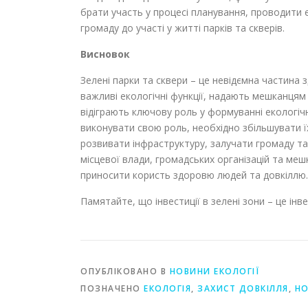
брати участь у процесі планування, проводити е
громаду до участі у житті парків та скверів.
Висновок
Зелені парки та сквери – це невідємна частин
важливі екологічні функції, надають мешканцям 
відіграють ключову роль у формуванні екологіч
виконувати свою роль, необхідно збільшувати їх
розвивати інфраструктуру, залучати громаду т
місцевої влади, громадських організацій та меш
приносити користь здоровю людей та довкіллю.
Памятайте, що інвестиції в зелені зони – це інв
ОПУБЛІКОВАНО В
НОВИНИ ЕКОЛОГІЇ
ПОЗНАЧЕНО
ЕКОЛОГІЯ
,
ЗАХИСТ ДОВКІЛЛЯ
,
Н