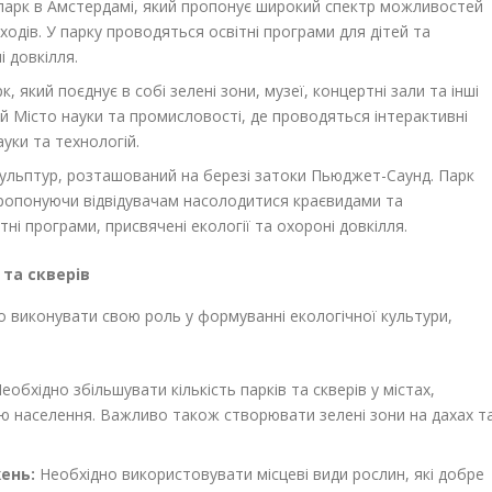
арк в Амстердамі, який пропонує широкий спектр можливостей
ходів. У парку проводяться освітні програми для дітей та
і довкілля.
, який поєднує в собі зелені зони, музеї, концертні зали та інші
й Місто науки та промисловості, де проводяться інтерактивні
уки та технологій.
ульптур, розташований на березі затоки Пьюджет-Саунд. Парк
пропонуючи відвідувачам насолодитися краєвидами та
ні програми, присвячені екології та охороні довкілля.
 та скверів
о виконувати свою роль у формуванні екологічної культури,
еобхідно збільшувати кількість парків та скверів у містах,
ю населення. Важливо також створювати зелені зони на дахах т
ень:
Необхідно використовувати місцеві види рослин, які добре