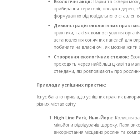
Екологічні акції:
Парки та сквери можут
прибирання території, посадка дерев, зб
формуванню відповідального ставлення 
Демонстрація екологічних практик
практики, такі як компостування органі
встановлення сонячних панелей для ви
побачити на власні очі, як можна жити 
Створення екологічних стежок:
Екол
проходять через найбільш цікаві та мал
стендами, які розповідають про рослинн
Приклади успішних практик:
Існує багато прикладів успішних практик викори
різних містах світу:
High Line Park, Нью-Йорк:
Колишня зал
мільйони відвідувачів щороку. Парк вик
використання місцевих рослин та компос