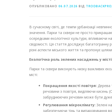
ОПУБЛІКОВАНО
06.07.2026
ВІД
TRODBACKPRO
В сучасному світі, де темпи урбанізації невпин
значення. Парки та сквери не просто прикраш
осередками екологічної культури, впливаючи на
свідомості. Ця стаття досліджує багатогранну ро
різні аспекти міського життя та пропонує шляхи
Екологічна роль зелених насаджень у місті
Парки та сквери виконують низку важливих екол
місті:
Покращення якості повітря:
Дерева т
речовини з повітря, виділяючи кисень (
забруднюючих речовин може бути дуже
Регулювання мікроклімату:
Зелені н
забезпечуючи тінь та випаровування в