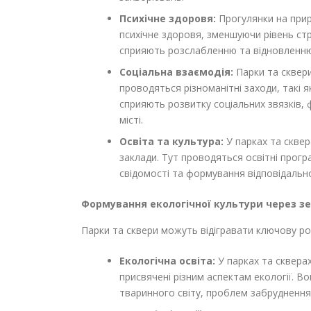
Психічне здоровя:
Прогулянки на прир
психічне здоровя, зменшуючи рівень стре
сприяють розслабленню та відновленню
Соціальна взаємодія:
Парки та сквери 
проводяться різноманітні заходи, такі 
сприяють розвитку соціальних звязків,
місті.
Освіта та культура:
У парках та сквер
заклади. Тут проводяться освітні прогр
свідомості та формування відповідальн
Формування екологічної культури через зе
Парки та сквери можуть відігравати ключову ро
Екологічна освіта:
У парках та скверах
присвячені різним аспектам екології. 
тваринного світу, проблем забруднення 