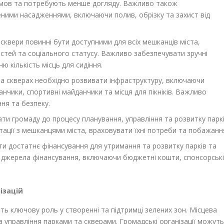
 умов та потребують менше догляду. Важливо також
ними насадженнями, включаючи полив, обрізку та захист від
сквери повинні бути доступними для всіх мешканців міста,
остей та соціального статусу. Важливо забезпечувати зручні
ню кількість місць для сидіння.
та скверах необхідно розвивати інфраструктуру, включаючи
анчики, спортивні майданчики та місця для пікніків. Важливо
ня та безпеку.
ти громаду до процесу планування, управління та розвитку парк
ації з мешканцями міста, враховувати їхні потреби та побажанн
и достатнє фінансування для утримання та розвитку парків та
і джерела фінансування, включаючи бюджетні кошти, спонсорські
ізацій
ють ключову роль у створенні та підтримці зелених зон. Місцева
а управління парками та скверами. Громадські організації можуть