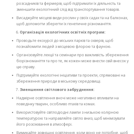
розсадників та фермерів, щоб підтримати їх діяльність та
зменшити екологічний слід від транспортування товарів.
Висаджуйте місцеві види рослин у своїх садах та на балконах,
щоб допомогти зберегти їх генетичне різноманіття.
Організація екологічних освітніх програм:
Проводьте екскурсії до міських парків та скверів, щоб
познайомити людей з місцевою флорою та фауною.
Організовуйте лекції та семінари про важливість збереження
біорізноманіття та про те, як кожен може внести свій внесок у
цю справу.
Підтримуйте екологічні ініціативи та проекти, спрямовані на
збереження природи в міському середовищі.
Зменшення світлового забруднення:
Надмірне освітлення вночі може негативно впливати на
поведінку тварин, особливо птахів та комах.
Використовуйте світлодіодні лампи з низькою колірною
температурою та направляйте світло вниз, щоб мінімізувати
його розсіювання в атмосфері.
Вимикайте зовнішнє освітлення, коли воно не потрібне, щоб