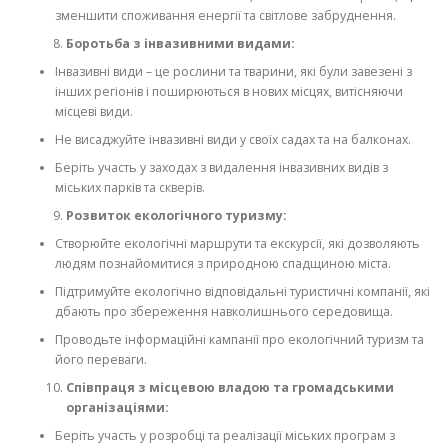
зменшити споживання енергії та світлове забруднення.
Боротьба з інвазивними видами:
Інвазивні види – це рослини та тварини, які були завезені з
інших регіонів і поширюються в нових місцях, витісняючи
місцеві види.
Не висаджуйте інвазивні види у своїх садах та на балконах.
Беріть участь у заходах з видалення інвазивних видів з
міських парків та скверів.
Розвиток екологічного туризму:
Створюйте екологічні маршрути та екскурсії, які дозволяють
людям познайомитися з природною спадщиною міста.
Підтримуйте екологічно відповідальні туристичні компанії, які
дбають про збереження навколишнього середовища.
Проводьте інформаційні кампанії про екологічний туризм та
його переваги.
Співпраця з місцевою владою та громадськими
організаціями:
Беріть участь у розробці та реалізації міських програм з