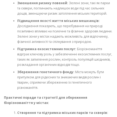
Зменшення ризику повеней:
Зелені зони, такі як парки
та сквери, поглинають надлишок води під час сильних
дощів, зменшуючи ризик затоплення міських територій.
Підвищення якості життя міських мешканців:
Дослідження показують, що перебування на природі
позитивно впливає на психічне та фізичне здоровя людини.
Зелені зони у містах надають можливість для відпочинку,
фізичної активності та спілкування з природою.
Підтримка екосистемних послуг:
Біорізноманіття
відіграє ключову роль у забезпеченні екосистемних послуг,
таких як запилення рослин, контроль популяцій шкідників,
розкладання органічних відходів тощо.
Збереження генетичного фонду:
Міста можуть бути
притулком для рідкісних та зникаючих видів рослин і
тварин, сприяючи збереженню їх генетичного
різноманіття.
Практичні поради та стратегії для збереження
біорізноманіття у містах:
Створення та підтримка міських парків та скверів: