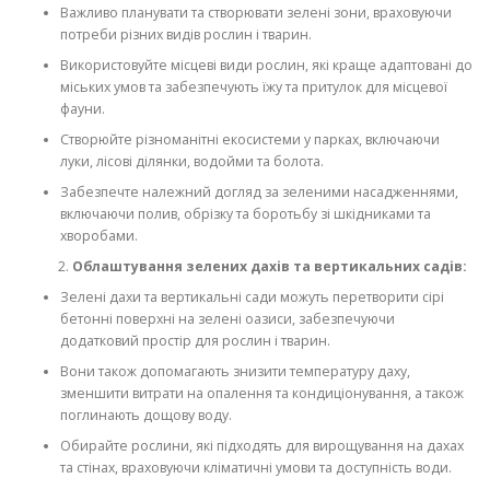
Важливо планувати та створювати зелені зони, враховуючи
потреби різних видів рослин і тварин.
Використовуйте місцеві види рослин, які краще адаптовані до
міських умов та забезпечують їжу та притулок для місцевої
фауни.
Створюйте різноманітні екосистеми у парках, включаючи
луки, лісові ділянки, водойми та болота.
Забезпечте належний догляд за зеленими насадженнями,
включаючи полив, обрізку та боротьбу зі шкідниками та
хворобами.
Облаштування зелених дахів та вертикальних садів:
Зелені дахи та вертикальні сади можуть перетворити сірі
бетонні поверхні на зелені оазиси, забезпечуючи
додатковий простір для рослин і тварин.
Вони також допомагають знизити температуру даху,
зменшити витрати на опалення та кондиціонування, а також
поглинають дощову воду.
Обирайте рослини, які підходять для вирощування на дахах
та стінах, враховуючи кліматичні умови та доступність води.