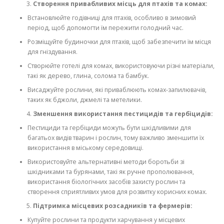
Створення привабливих місць для птахів та комах:
Встановлюйте годівниці для птахів, особливо в зимовий
період, щоб допомогти їм пережити голодний час.
Розміщуйте будиночки для птахів, щоб забезпечити їм місця
для гніздування.
Створюйте готелі для комах, використовуючи різні матеріали,
такі як дерево, глина, солома та бамбук.
Висаджуйте рослини, які приваблюють комах-запилювачів,
таких як бджоли, джмелі та метелики.
Зменшення використання пестицидів та гербіцидів:
Пестициди та гербіциди можуть бути шкідливими для
багатьох видів тварин і рослин, тому важливо зменшити їх
використання в міському середовищі.
Використовуйте альтернативні методи боротьби зі
шкідниками та бурянами, такі як ручне прополювання,
використання біологічних засобів захисту рослин та
створення сприятливих умов для розвитку корисних комах.
Підтримка місцевих розсадників та фермерів:
Купуйте рослини та продукти харчування у місцевих