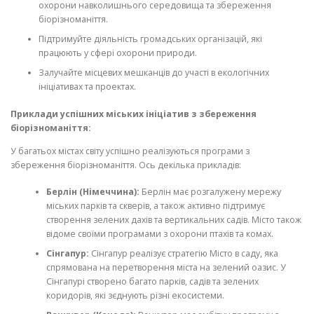
охорони навколишнього середовища та збереження
біорізноманіття.
Підтримуйте діяльність громадських організацій, які
працюють у сфері охорони природи.
Залучайте місцевих мешканців до участі в екологічних
ініціативах та проектах.
Приклади успішних міських ініціатив з збереження
біорізноманіття:
У багатьох містах світу успішно реалізуються програми з
збереження біорізноманіття. Ось декілька прикладів:
Берлін (Німеччина):
Берлін має розгалужену мережу
міських парків та скверів, а також активно підтримує
створення зелених дахів та вертикальних садів. Місто також
відоме своїми програмами з охорони птахів та комах.
Сінгапур:
Сінгапур реалізує стратегію Місто в саду, яка
спрямована на перетворення міста на зелений оазис. У
Сінгапурі створено багато парків, садів та зелених
коридорів, які зєднують різні екосистеми.