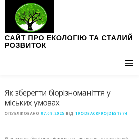
Перейти
до
вмісту
САЙТ ПРО ЕКОЛОГІЮ ТА СТАЛИЙ
РОЗВИТОК
Меню
ЕКОЛОГІЧНІ ПРОБЛЕМИ
ЗЕЛЕНІ ТЕХНОЛОГІЇ
Як зберегти біорізноманіття у
міських умовах
ІНТЕРВ’Ю З ЕКСПЕРТАМИ
НОВИНИ ЕКОЛОГІЇ
ОПУБЛІКОВАНО
07.09.2025
ВІД
TRODBACKPROJDES1974
ПОРАДИ З ЕКОЛОГІЇ
СТАЛЕ СПОЖИВАННЯ
Збереження біорізноманіття у містах – це не просто екологічний