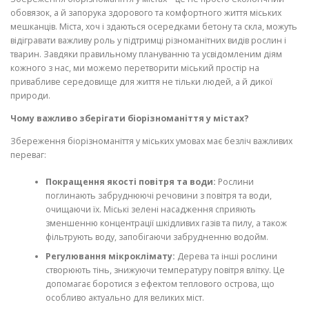
обовязок, а й запорука здорового та комфортного життя міських
мешканців. Міста, хоч і здаються осередками бетону та скла, можуть
відігравати важливу роль у підтримці різноманітних видів рослин і
тварин. Завдяки правильному плануванню та усвідомленим діям
кожного з нас, ми можемо перетворити міський простір на
привабливе середовище для життя не тільки людей, а й дикої
природи.
Чому важливо зберігати біорізноманіття у містах?
Збереження біорізноманіття у міських умовах має безліч важливих
переваг:
Покращення якості повітря та води:
Рослини
поглинають забруднюючі речовини з повітря та води,
очищаючи їх. Міські зелені насадження сприяють
зменшенню концентрації шкідливих газів та пилу, а також
фільтрують воду, запобігаючи забрудненню водойм.
Регулювання мікроклімату:
Дерева та інші рослини
створюють тінь, знижуючи температуру повітря влітку. Це
допомагає боротися з ефектом теплового острова, що
особливо актуально для великих міст.