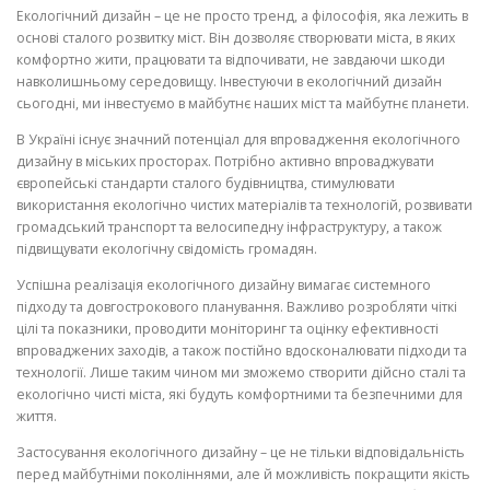
Екологічний дизайн – це не просто тренд, а філософія, яка лежить в
основі сталого розвитку міст. Він дозволяє створювати міста, в яких
комфортно жити, працювати та відпочивати, не завдаючи шкоди
навколишньому середовищу. Інвестуючи в екологічний дизайн
сьогодні, ми інвестуємо в майбутнє наших міст та майбутнє планети.
В Україні існує значний потенціал для впровадження екологічного
дизайну в міських просторах. Потрібно активно впроваджувати
європейські стандарти сталого будівництва, стимулювати
використання екологічно чистих матеріалів та технологій, розвивати
громадський транспорт та велосипедну інфраструктуру, а також
підвищувати екологічну свідомість громадян.
Успішна реалізація екологічного дизайну вимагає системного
підходу та довгострокового планування. Важливо розробляти чіткі
цілі та показники, проводити моніторинг та оцінку ефективності
впроваджених заходів, а також постійно вдосконалювати підходи та
технології. Лише таким чином ми зможемо створити дійсно сталі та
екологічно чисті міста, які будуть комфортними та безпечними для
життя.
Застосування екологічного дизайну – це не тільки відповідальність
перед майбутніми поколіннями, але й можливість покращити якість