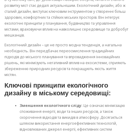
розвитку міст стає дедалі актуальнішим. Екологічний дизайн, або ж
сталий дизайн, виступає ключовим інструментом у створенні більш
здорових, комфортних та стійких міських просторів. Він інтегрує
екологічні принципи у планування, будівництво та управління
містами, враховуючи вплив на навколишнє середовище та добробут
мешканців.
Екологічний дизайн – це не просто модна тенденція, а нагальна
необхідність. Він передбачає переосмислення традиційних
підходів до міського планування та впровадження інноваційних
рішень, які мінімізують негативний вплив на екосистеми, сприяють
збереженню природних ресурсів та покращують якість життя
містян.
Ключові принципи екологічного
дизайну в міському середовищі:
Зменшення екологічного сліду:
Це означає мінімізацію
споживання енергії, води та інших ресурсів, а також
скорочення відходів та викидів в атмосферу. Досягається
шляхом використання енергоефективних технологій,
відновлюваних джерел енергії, ефективних систем