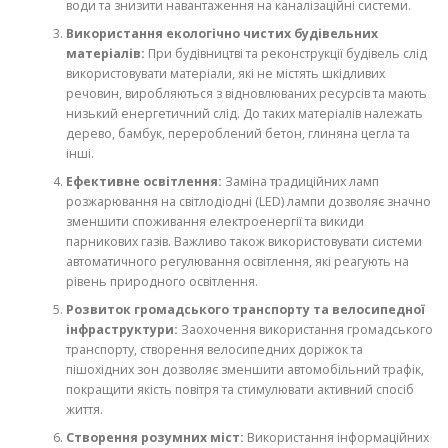
води та знизити навантаження на каналізаційні системи.
Використання екологічно чистих будівельних
матеріалів:
При будівництві та реконструкції будівель слід
використовувати матеріали, які не містять шкідливих
речовин, виробляються з відновлюваних ресурсів та мають
низький енергетичний слід. До таких матеріалів належать
дерево, бамбук, перероблений бетон, глиняна цегла та
інші.
Ефективне освітлення:
Заміна традиційних ламп
розжарювання на світлодіодні (LED) лампи дозволяє значно
зменшити споживання електроенергії та викиди
парникових газів. Важливо також використовувати системи
автоматичного регулювання освітлення, які реагують на
рівень природного освітлення.
Розвиток громадського транспорту та велосипедної
інфраструктури:
Заохочення використання громадського
транспорту, створення велосипедних доріжок та
пішохідних зон дозволяє зменшити автомобільний трафік,
покращити якість повітря та стимулювати активний спосіб
життя.
Створення розумних міст:
Використання інформаційних