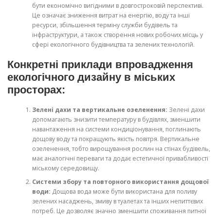
бути економічно вигідними в довгостроковій перспективі.
Це означає зниження витрат на енергію, воду та інші
ресурси, збільшення терміну служби будівель та
інфраструктури, а також створення нових робочих місць у
сфері екологічного будівництва та зелених технологій.
Конкретні приклади впровадження
екологічного дизайну в міських
просторах:
Зелені дахи та вертикальне озеленення:
Зелені дахи
допомагають знизити температуру в будівлях, зменшити
навантаження на системи кондиціонування, поглинають
дощову воду та покращують якість повітря. Вертикальне
озеленення, тобто вирощування рослин на стінах будівель,
має аналогічні переваги та додає естетичної привабливості
міському середовищу.
Системи збору та повторного використання дощової
води:
Дощова вода може бути використана для поливу
зелених насаджень, змиву в туалетах та інших непиттєвих
потреб. Це дозволяє значно зменшити споживання питної