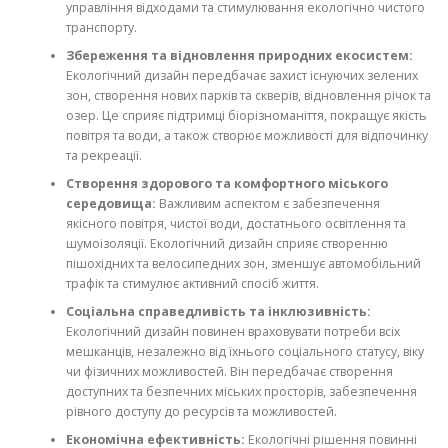
управління відходами та стимулювання екологічно чистого
транспорту.
Збереження та відновлення природних екосистем:
Екологічний дизайн передбачає захист існуючих зелених
зон, створення нових парків та скверів, відновлення річок та
озер. Це сприяє підтримці біорізноманіття, покращує якість
повітря та води, а також створює можливості для відпочинку
та рекреації.
Створення здорового та комфортного міського
середовища:
Важливим аспектом є забезпечення
якісного повітря, чистої води, достатнього освітлення та
шумоізоляції. Екологічний дизайн сприяє створенню
пішохідних та велосипедних зон, зменшує автомобільний
трафік та стимулює активний спосіб життя.
Соціальна справедливість та інклюзивність:
Екологічний дизайн повинен враховувати потреби всіх
мешканців, незалежно від їхнього соціального статусу, віку
чи фізичних можливостей. Він передбачає створення
доступних та безпечних міських просторів, забезпечення
рівного доступу до ресурсів та можливостей.
Економічна ефективність:
Екологічні рішення повинні