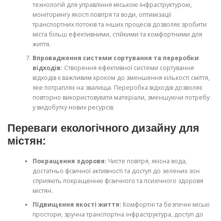
технологій для управління міською інфраструктурою,
моніторингу якості повітря та води, оптимізації
транспортних потоків та інших процесів дозволяє зробити
міста більш ефективними, стійкими та комфортними для
життя.
Впровадження системи сортування та переробки
відходів:
Створення ефективної системи сортування
відходів є важливим кроком до зменшення кількості сміття,
яке потрапляє на звалища. Переробка відходів дозволяє
повторно використовувати матеріали, зменшуючи потребу
у видобутку нових ресурсів.
Переваги екологічного дизайну для
містян:
Покращення здоровя:
Чисте повітря, якісна вода,
достатньо фізичної активності та доступ до зелених зон
сприяють покращенню фізичного та психічного здоровя
містян.
Підвищення якості життя:
Комфортні та безпечні міські
простори, зручна транспортна інфраструктура, доступ до