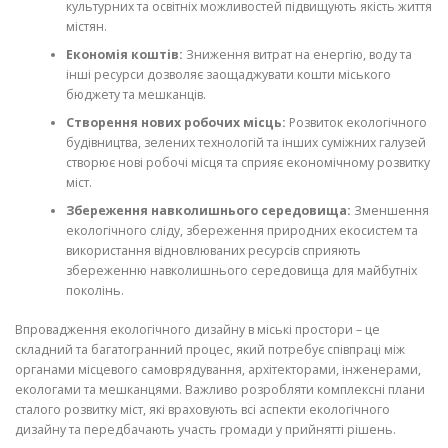
культурних та освітніх можливостей підвищують якість життя
містян.
Економія коштів:
Зниження витрат на енергію, воду та
інші ресурси дозволяє заощаджувати кошти міського
бюджету та мешканців.
Створення нових робочих місць:
Розвиток екологічного
будівництва, зелених технологій та інших суміжних галузей
створює нові робочі місця та сприяє економічному розвитку
міст.
Збереження навколишнього середовища:
Зменшення
екологічного сліду, збереження природних екосистем та
використання відновлюваних ресурсів сприяють
збереженню навколишнього середовища для майбутніх
поколінь.
Впровадження екологічного дизайну в міські простори – це
складний та багатогранний процес, який потребує співпраці між
органами місцевого самоврядування, архітекторами, інженерами,
екологами та мешканцями. Важливо розробляти комплексні плани
сталого розвитку міст, які враховують всі аспекти екологічного
дизайну та передбачають участь громади у прийнятті рішень.