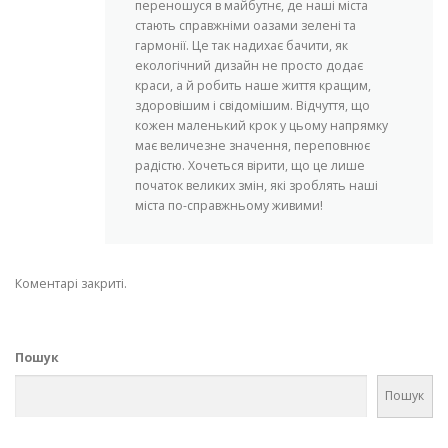
переношуся в майбутнє, де наші міста
стають справжніми оазами зелені та
гармонії. Це так надихає бачити, як
екологічний дизайн не просто додає
краси, а й робить наше життя кращим,
здоровішим і свідомішим. Відчуття, що
кожен маленький крок у цьому напрямку
має величезне значення, переповнює
радістю. Хочеться вірити, що це лише
початок великих змін, які зроблять наші
міста по-справжньому живими!
Коментарі закриті.
Пошук
Пошук