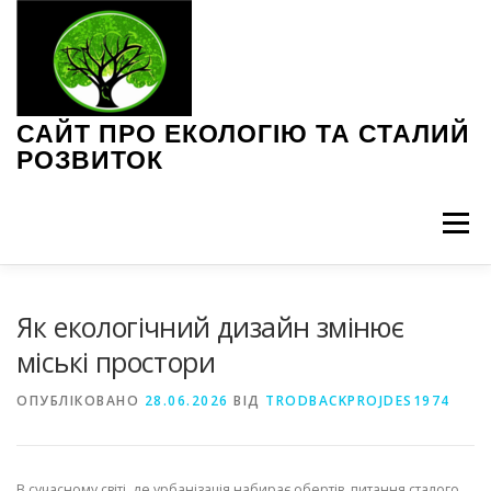
Перейти
до
вмісту
САЙТ ПРО ЕКОЛОГІЮ ТА СТАЛИЙ
РОЗВИТОК
Меню
ЕКОЛОГІЧНІ ПРОБЛЕМИ
ЗЕЛЕНІ ТЕХНОЛОГІЇ
Як екологічний дизайн змінює
міські простори
ІНТЕРВ’Ю З ЕКСПЕРТАМИ
НОВИНИ ЕКОЛОГІЇ
ОПУБЛІКОВАНО
28.06.2026
ВІД
TRODBACKPROJDES1974
ПОРАДИ З ЕКОЛОГІЇ
СТАЛЕ СПОЖИВАННЯ
В сучасному світі, де урбанізація набирає обертів, питання сталого