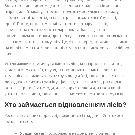
Вони є не лише домом для незліченної кількості видів рослин і
тварин, але й виконують ключові функції у регулюванні клімату,
забезпеченні чистої води та повітря, а також захисті ґрунтів від
ерозії. Проте, протягом століть, інтенсивна вирубка лісів,
спричинена сільським господарством, урбанізацією та
промисловим розвитком, призвела до значного скорочення площі
лісових масивів по всьому світу. Це, у свою чергу, негативно впливає
на біорізноманіття, сприяє зміні клімату та збільшує ризик стихійних
лих.
Усвідомлюючи критичну важливість лісів, міжнародна спільнота,
уряди окремих країн, неурядові організації та навіть приватні
компанії докладають значних зусиль для їх відновлення. Ця стаття
досліджує ключових гравців у сфері відновлення лісів, розглядає
основні стратегії та методи, які використовуються, а також висвітлює
успішні приклади відновлення лісових екосистем по всьому світу.
Хто займається відновленням лісів?
Коло зацікавлених сторін у відновленні лісів надзвичайно широке і
включає в себе:
Уряди країн:
Розробляють національні стратегії та