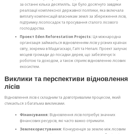
за останні кілька десятиліть. Це було досягнуто завдяки
реалізації комплексної державної політики, яка включала
виплату компенсацій власникам землі за збереження лісів,
підтримку лісопосадок та просування сталого лісового
господарства.
Проект Eden Reforestation Projects:
Ця міжнародна
організація займається відновленням лісів у різних країнах
світу, зокрема в Мадагаскарі, Гаїті та Непалі. Проект залучає
місцеві громади до посадки дерев, що забезпечує їх
роботою та доходом, а також сприяє відновленню лісових
екосистем.
Виклики та перспективи відновлення
лісів
Відновлення лісів є складним та довготривалим процесом, який
стикається з багатьма викликами.
Фінансування:
Відновлення лісів потребує значних
фінансових ресурсів, які часто важко отримати.
Землекористування:
Конкуренція за землю між лісовим