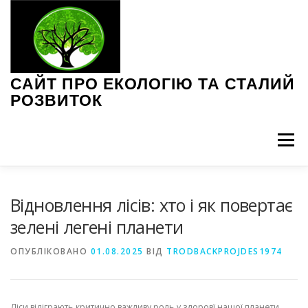
Перейти
до
вмісту
САЙТ ПРО ЕКОЛОГІЮ ТА СТАЛИЙ
РОЗВИТОК
Меню
ЕКОЛОГІЧНІ ПРОБЛЕМИ
ЗЕЛЕНІ ТЕХНОЛОГІЇ
Відновлення лісів: хто і як повертає
зелені легені планети
ІНТЕРВ’Ю З ЕКСПЕРТАМИ
НОВИНИ ЕКОЛОГІЇ
ОПУБЛІКОВАНО
01.08.2025
ВІД
TRODBACKPROJDES1974
ПОРАДИ З ЕКОЛОГІЇ
СТАЛЕ СПОЖИВАННЯ
Ліси відіграють критично важливу роль у здоровї нашої планети.