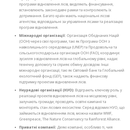
програми відновлення лісів, виділяють фінансування,
встановлюють законодавчі рамки та контролюють їх
дотримання. Багато країн мають національні лісові
агентства, відповідальні за управління лісами та реалізацію
програм відновлення.
Міжнародні організації:
Організація Обєднаних Націй
(ООН) через свої програми, такі як Програма ООН з
навколишнього середовища (UNEP) та Продовольча та
сільськогосподарська організація ООН (FAO), координує
зусилля з відновлення лісів на глобальному рівні, надає
технічну допомогу та сприяє обміну досвідом. Інші
міжнародні організації, такі як Світовий банк та Глобальний
екологічний фонд (GEF), також надають фінансову
підтримку проектам відновлення лісів.
Неурядові організації (НУО):
Відіграють ключову роль у
реалізації проектів відновлення лісів на місцевому рівні,
залучають громади, проводять освітні кампанії та
моніторять стан лісових екосистем. Серед відомих НУО, що
займаються відновленням лісів, можна назвати WWF,
Greenpeace, The Nature Conservancy та Rainforest Alliance.
Приватні компанії:
Деякі компанії, особливо ті, чия