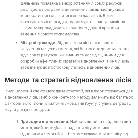
діяльність повязана з використанням лісових ресурсів,
реалізують програми відновлення лісів як частину своєї
корпоративної соціальної відповідальності. Вони
інвестують у лісопосадки, підтримують стале управління
лісами та впроваджують екологічно дружні практики
ведення лісового господарства.
Місцеві громади:
Відновлення лісів часто вимагає
залучення місцевих громад, які безпосередньо залежать
від лісових ресурсів. Їхні знання та досвід є цінними для
розробки ефективних стратегій відновлення, а їхня участь
забезпечує довгострокову стійкість відновлених лісів.
Методи та стратегії відновлення лісів
Існує широкий спектр методів та стратегій, які використовуються для
відновлення лісів, і вибір конкретного методу залежить від багатьох
факторів, включаючи кліматичні умови, тип ґрунту, ступінь деградації
лісу та доступні ресурси.
Природне відновлення:
Найпростіший та найдешевший
метод, який передбачає надання лісу можливості
відновитися самостійно. Це може включати захист лісу від