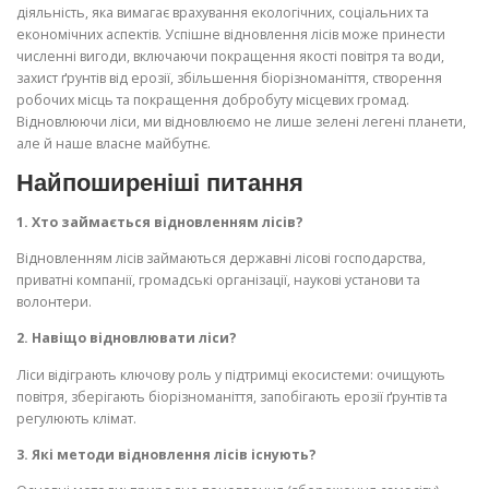
діяльність, яка вимагає врахування екологічних, соціальних та
економічних аспектів. Успішне відновлення лісів може принести
численні вигоди, включаючи покращення якості повітря та води,
захист ґрунтів від ерозії, збільшення біорізноманіття, створення
робочих місць та покращення добробуту місцевих громад.
Відновлюючи ліси, ми відновлюємо не лише зелені легені планети,
але й наше власне майбутнє.
Найпоширеніші питання
1. Хто займається відновленням лісів?
Відновленням лісів займаються державні лісові господарства,
приватні компанії, громадські організації, наукові установи та
волонтери.
2. Навіщо відновлювати ліси?
Ліси відіграють ключову роль у підтримці екосистеми: очищують
повітря, зберігають біорізноманіття, запобігають ерозії ґрунтів та
регулюють клімат.
3. Які методи відновлення лісів існують?