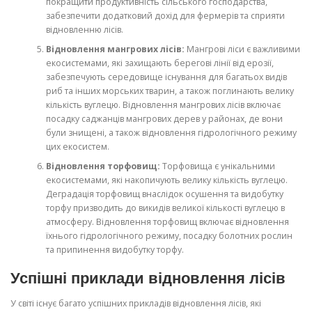
покращити продуктивність сільського господарства,
забезпечити додатковий дохід для фермерів та сприяти
відновленню лісів.
Відновлення мангрових лісів:
Мангрові ліси є важливими
екосистемами, які захищають берегові лінії від ерозії,
забезпечують середовище існування для багатьох видів
риб та інших морських тварин, а також поглинають велику
кількість вуглецю. Відновлення мангрових лісів включає
посадку саджанців мангрових дерев у районах, де вони
були знищені, а також відновлення гідрологічного режиму
цих екосистем.
Відновлення торфовищ:
Торфовища є унікальними
екосистемами, які накопичують велику кількість вуглецю.
Деградація торфовищ внаслідок осушення та видобутку
торфу призводить до викидів великої кількості вуглецю в
атмосферу. Відновлення торфовищ включає відновлення
їхнього гідрологічного режиму, посадку болотних рослин
та припинення видобутку торфу.
Успішні приклади відновлення лісів
У світі існує багато успішних прикладів відновлення лісів, які