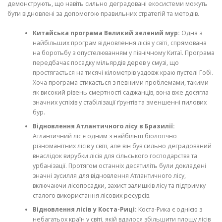
демонструють, що навіть сильно деградовані екосистеми можуть
бути відновлені за допомогою правильних стратегій та методів.
Китайська програма Великий зелений мур:
Одна з
найбільших програм відновлення лісів у світі, спрямована
на боротьбу з опустелюванням у північному Китаї. Програма
передбачає посадку мільярдів дерев у смузі, що
простягається на тисячі кілометрів уздовж краю пустелі Гобі.
Хоча програма стикається з певними проблемами, такими
як високий рівень смертності саджанців, вона вже досягла
значних успіхів у стабілізації ґрунтів та зменшенні пилових
бур.
Відновлення Атлантичного лісу в Бразилії:
Атлантичний ліс є одним з найбільш біологічно
різноманітних лісів у світі, але він був сильно деградований
внаслідок вирубки лісів для сільського господарства та
урбанізації. Протягом останніх десятиліть були докладені
значні зусилля для відновлення Атлантичного лісу,
включаючи лісопосадки, захист залишків лісу та підтримку
сталого використання лісових ресурсів.
Відновлення лісів у Коста-Риці:
Коста-Рика є однією з
небагатьох країн у світі, якій вдалося збільшити площу лісів