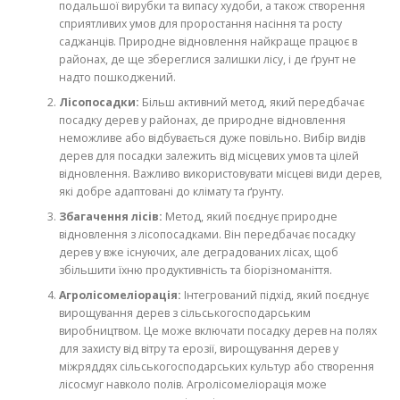
подальшої вирубки та випасу худоби, а також створення
сприятливих умов для проростання насіння та росту
саджанців. Природне відновлення найкраще працює в
районах, де ще збереглися залишки лісу, і де ґрунт не
надто пошкоджений.
Лісопосадки:
Більш активний метод, який передбачає
посадку дерев у районах, де природне відновлення
неможливе або відбувається дуже повільно. Вибір видів
дерев для посадки залежить від місцевих умов та цілей
відновлення. Важливо використовувати місцеві види дерев,
які добре адаптовані до клімату та ґрунту.
Збагачення лісів:
Метод, який поєднує природне
відновлення з лісопосадками. Він передбачає посадку
дерев у вже існуючих, але деградованих лісах, щоб
збільшити їхню продуктивність та біорізноманіття.
Агролісомеліорація:
Інтегрований підхід, який поєднує
вирощування дерев з сільськогосподарським
виробництвом. Це може включати посадку дерев на полях
для захисту від вітру та ерозії, вирощування дерев у
міжряддях сільськогосподарських культур або створення
лісосмуг навколо полів. Агролісомеліорація може