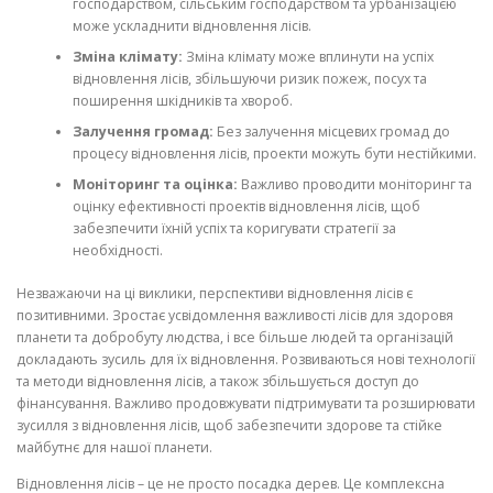
господарством, сільським господарством та урбанізацією
може ускладнити відновлення лісів.
Зміна клімату:
Зміна клімату може вплинути на успіх
відновлення лісів, збільшуючи ризик пожеж, посух та
поширення шкідників та хвороб.
Залучення громад:
Без залучення місцевих громад до
процесу відновлення лісів, проекти можуть бути нестійкими.
Моніторинг та оцінка:
Важливо проводити моніторинг та
оцінку ефективності проектів відновлення лісів, щоб
забезпечити їхній успіх та коригувати стратегії за
необхідності.
Незважаючи на ці виклики, перспективи відновлення лісів є
позитивними. Зростає усвідомлення важливості лісів для здоровя
планети та добробуту людства, і все більше людей та організацій
докладають зусиль для їх відновлення. Розвиваються нові технології
та методи відновлення лісів, а також збільшується доступ до
фінансування. Важливо продовжувати підтримувати та розширювати
зусилля з відновлення лісів, щоб забезпечити здорове та стійке
майбутнє для нашої планети.
Відновлення лісів – це не просто посадка дерев. Це комплексна