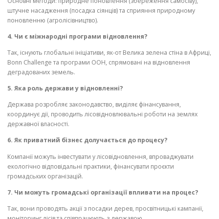
Основні методи: природне поновлення (збереження самосіву),
штучне насадження (посадка сіянців) та сприяння природному
поновленню (агролісівництво).
4. Чи є міжнародні програми відновлення?
Так, існують глобальні ініціативи, як-от Велика зелена стіна в Африці,
Bonn Challenge та програми ООН, спрямовані на відновлення
деградованих земель.
5. Яка роль держави у відновленні?
Держава розробляє законодавство, виділяє фінансування,
координує дії, проводить лісовідновлювальні роботи на землях
державної власності.
6. Як приватний бізнес долучається до процесу?
Компанії можуть інвестувати у лісовідновлення, впроваджувати
екологічно відповідальні практики, фінансувати проєкти
громадських організацій.
7. Чи можуть громадські організації впливати на процес?
Так, вони проводять акції з посадки дерев, просвітницькі кампанії,
моніторинг лісів та співпрацюють з державою.