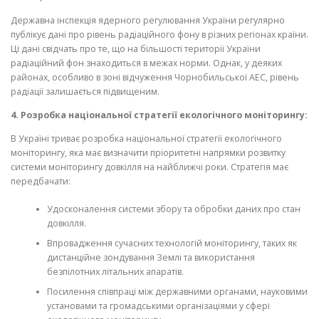
Державна інспекція ядерного регулювання України регулярно
публікує дані про рівень радіаційного фону в різних регіонах країни.
Ці дані свідчать про те, що на більшості території України
радіаційний фон знаходиться в межах норми. Однак, у деяких
районах, особливо в зоні відчуження Чорнобильської АЕС, рівень
радіації залишається підвищеним.
4. Розробка національної стратегії екологічного моніторингу:
В Україні триває розробка національної стратегії екологічного
моніторингу, яка має визначити пріоритетні напрямки розвитку
системи моніторингу довкілля на найближчі роки. Стратегія має
передбачати:
Удосконалення системи збору та обробки даних про стан
довкілля.
Впровадження сучасних технологій моніторингу, таких як
дистанційне зондування Землі та використання
безпілотних літальних апаратів.
Посилення співпраці між державними органами, науковими
установами та громадськими організаціями у сфері