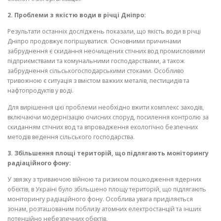
2. Проблеми з якістю води в річці Дніпро:
Результати останніх досліджень показали, що якість води в річці
Дніпро продовжує погіршуватися. Основними причинами
забруднення є скидання неочищених стічних вод промисловими
підприємствами та комунальними господарствами, а також
забруднення сільськогосподарськими стоками. Особливо
тривожною є ситуація з вмістом важких металів, пестицидів та
нафтопродуктів у воді.
Для вирішення цієї проблеми необхідно вжити комплекс заходів,
включаючи модернізацію очисних споруд, посилення контролю за
скиданням стічних вод та впровадження екологічно безпечних
методів ведення сільського господарства.
3. Збільшення площі територій, що підлягають моніторингу
радіаційного фону:
У звязку з триваючою війною та ризиком пошкодження ядерних
обєктів, в Україні було збільшено площу територій, що підлягають
моніторингу радіаційного фону. Особлива увага приділяється
зонам, розташованим поблизу атомних електростанцій та інших
потенційно небезпечних обєктів.