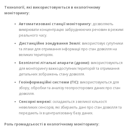
Технології, які використовуються в екологічному
моніторингу:
Автоматизовані станції моніторингу:
дозволяють
вимірювати концентрацію забруднюючих речовин в режимі
реального часу.
Дистанційне зондування Землі:
використовує супутники
та літаки для отримання інформації про стан довкілля на
великих територіях.
Безпілотні літальні апарати (дрони):
використовуються
для моніторингу важкодоступних територій та отримання
детальних зображень стану довкілля.
Геоінформаційні системи (ГІС):
використовуються для
збору, обробки та аналізу геопросторових даних про стан
довкілля.
Сенсорні мережі:
складаються з великої кількості
невеликих сенсорів, які збирають дані про стан довкілля та
передають їх в централізовану базу даних.
Роль громадськості в екологічному моніторингу: