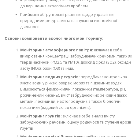
до вирішення екологічних проблем.
Приймати обґрунтовані рішення щодо управління
природними ресурсами та планування економічної
діяльності.
Основні компоненти екологічного моніторингу:
Моніторинг атмосферного повітря:
включає в себе
вимірювання концентрації забруднюючих речовин, таких як
тверді частинки (PM2.5 та PM10), діоксид сірки (SO2), оксиди
азоту (NOx), озон (O3) та інші.
Моніторинг водних ресурсів:
передбачає контроль за
якістю води у річках, озерах, морях та підземних водах.
Вимірюються фізико-хімічні показники (температура, pH,
розчинений кисень), вміст забруднюючих речовин (важкі
метали, пестициди, нафтопродукти), а також біологічні
показники (видовий склад організмів).
Моніторинг ґрунтів:
включає в себе аналіз вмісту
забруднюючих речовин, оцінку родючості та ступеня ерозії
ґрунтів.
Моніторинг радіаційного фону:
здійснюється з метою