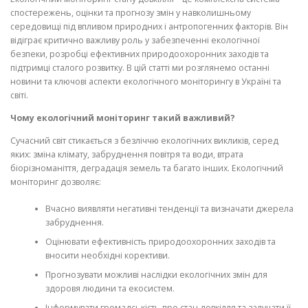
спостережень, оцінки та прогнозу змін у навколишньому
середовищі під впливом природних і антропогенних факторів. Він
відіграє критично важливу роль у забезпеченні екологічної
безпеки, розробці ефективних природоохоронних заходів та
підтримці сталого розвитку. В цій статті ми розглянемо останні
новини та ключові аспекти екологічного моніторингу в Україні та
світі.
Чому екологічний моніторинг такий важливий?
Сучасний світ стикається з безліччю екологічних викликів, серед
яких: зміна клімату, забруднення повітря та води, втрата
біорізноманіття, деградація земель та багато інших. Екологічний
моніторинг дозволяє:
Вчасно виявляти негативні тенденції та визначати джерела
забруднення.
Оцінювати ефективність природоохоронних заходів та
вносити необхідні корективи.
Прогнозувати можливі наслідки екологічних змін для
здоровя людини та екосистем.
Інформувати громадськість про стан довкілля та залучати її