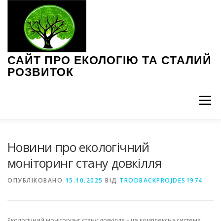
Перейти
до
вмісту
САЙТ ПРО ЕКОЛОГІЮ ТА СТАЛИЙ
РОЗВИТОК
Меню
ЕКОЛОГІЧНІ ПРОБЛЕМИ
ЗЕЛЕНІ ТЕХНОЛОГІЇ
Новини про екологічний
моніторинг стану довкілля
ІНТЕРВ’Ю З ЕКСПЕРТАМИ
НОВИНИ ЕКОЛОГІЇ
ОПУБЛІКОВАНО
15.10.2025
ВІД
TRODBACKPROJDES1974
ПОРАДИ З ЕКОЛОГІЇ
СТАЛЕ СПОЖИВАННЯ
Екологічний моніторинг стану довкілля – це комплексна система