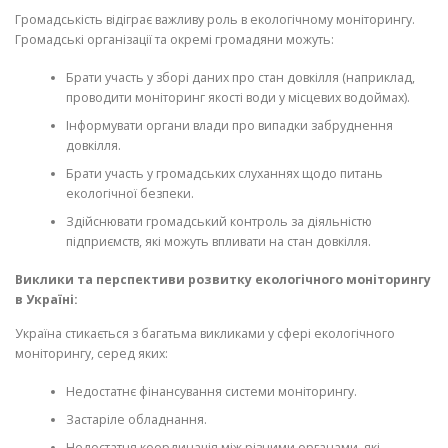
Громадськість відіграє важливу роль в екологічному моніторингу.
Громадські організації та окремі громадяни можуть:
Брати участь у зборі даних про стан довкілля (наприклад,
проводити моніторинг якості води у місцевих водоймах).
Інформувати органи влади про випадки забруднення
довкілля.
Брати участь у громадських слуханнях щодо питань
екологічної безпеки.
Здійснювати громадський контроль за діяльністю
підприємств, які можуть впливати на стан довкілля.
Виклики та перспективи розвитку екологічного моніторингу
в Україні:
Україна стикається з багатьма викликами у сфері екологічного
моніторингу, серед яких:
Недостатнє фінансування системи моніторингу.
Застаріле обладнання.
Недостатня координація між різними органами, які