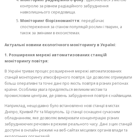
контролю за рівнем радіаційного забруднення
навколишнього середовища.
Моніторинг біорізноманіття:
передбачає
спостереження за станом популяцій рослин і тварин, а
також за змінами в екосистемах.
Актуальні новини екологічного моніторингу в Україні:
1. Розширення мережі автоматизованих станцій
моніторингу повітря:
В Україні триває процес розширення мережі автоматизованих
станцій моніторингу атмосферного повітря. Це дозволяє отримувати
більш оперативні та точні дані про якість повітря в різних регіонах
країни. Особлива увага приділяється великим містам та
промисловим центрам, де рівень забруднення повітря є найвищим.
Наприклад, нещодавно було встановлено нові станції в містах
Дніпро, Кривий Ріг та Маріуполь. Ці станції оснащені сучасним
обладнанням, яке дозволяє вимірювати концентрацію різних
забруднюючих речовин в режимі реального часу. Дані з цих станцій
доступні в онлайн-режимі на веб-сайтах місцевих органів влади та
екологічних організацій.