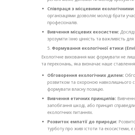
Співпраця з місцевими екологічними 
організаціями дозволяє молоді брати учас
професіоналів.
Вивчення місцевих екосистем:
Дослідж
зрозуміти їхню цінність та важливість для 
Формування екологічної етики (Envir
Екологічне виховання має формувати не лише
та переконань, яка визначає наше ставленн
Обговорення екологічних дилем:
Обго
розвитком та охороною навколишнього с
формувати власну позицію.
Вивчення етичних принципів:
Вивчення
запобігання шкоді, або принцип справедл
екологічних питаннях.
Розвиток емпатії до природи:
Розвиток
турботу про живі істоти та екосистеми, 