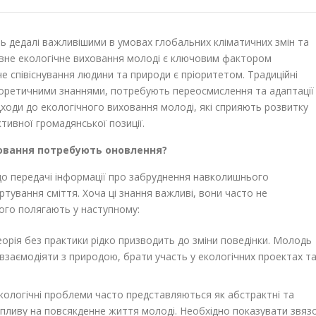
ть дедалі важливішими в умовах глобальних кліматичних змін та
ивне екологічне виховання молоді є ключовим фактором
 співіснування людини та природи є пріоритетом. Традиційні
оретичними знаннями, потребують переосмислення та адаптації
ідходи до екологічного виховання молоді, які сприяють розвитку
тивної громадянської позиції.
овання потребують оновлення?
до передачі інформації про забруднення навколишнього
тування сміття. Хоча ці знання важливі, вони часто не
ого полягають у наступному:
орія без практики рідко призводить до зміни поведінки. Молодь
заємодіяти з природою, брати участь у екологічних проектах т
кологічні проблеми часто представляються як абстрактні та
пливу на повсякденне життя молоді. Необхідно показувати звяз