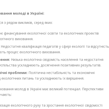
вання молоді в Україні:
я з рядом викликів, серед яких:
 фінансування екологічної освіти та екологічних проектів
огічного виховання.
Недостатня кваліфікація педагогів у сфері екології та відсутність
ють процес екологічного виховання.
лення:
Низька екологічна свідомість населення та недостатня
 суспільства ускладнюють досягнення позитивних результатів.
ічні проблеми:
Політична нестабільність та економічні
д екологічних питань та ускладнюють їх вирішення.
иховання молоді в Україні має великий потенціал. Перспективи
ючають:
ізація екологічного руху та зростання екологічної свідомості