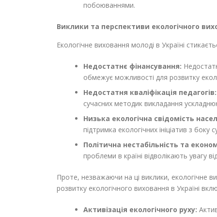
побоюваннями.
Виклики та перспективи екологічного вихо
Екологічне виховання молоді в Україні стикаєтьс
Недостатнє фінансування:
Недостатнє
обмежує можливості для розвитку екол
Недостатня кваліфікація педагогів:
сучасних методик викладання ускладню
Низька екологічна свідомість насе
підтримка екологічних ініціатив з боку
Політична нестабільність та економ
проблеми в країні відволікають увагу ві
Проте, незважаючи на ці виклики, екологічне в
розвитку екологічного виховання в Україні вкл
Активізація екологічного руху:
Актив