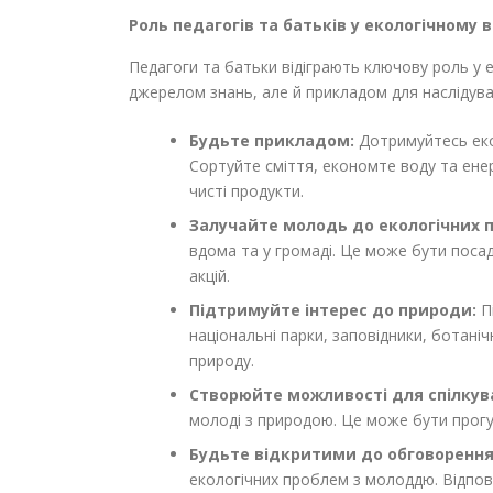
Роль педагогів та батьків у екологічному 
Педагоги та батьки відіграють ключову роль у 
джерелом знань, але й прикладом для наслідуван
Будьте прикладом:
Дотримуйтесь еко
Сортуйте сміття, економте воду та ене
чисті продукти.
Залучайте молодь до екологічних п
вдома та у громаді. Це може бути посад
акцій.
Підтримуйте інтерес до природи:
Пі
національні парки, заповідники, ботаніч
природу.
Створюйте можливості для спілкув
молоді з природою. Це може бути прогуля
Будьте відкритими до обговорення
екологічних проблем з молоддю. Відпові