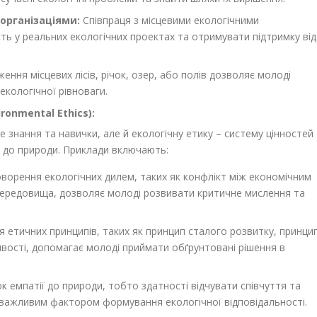
організаціями:
Співпраця з місцевими екологічними
ть у реальних екологічних проектах та отримувати підтримку від
ення місцевих лісів, річок, озер, або полів дозволяє молоді
екологічної рівноваги.
onmental Ethics):
 знання та навички, але й екологічну етику – систему цінностей
я до природи. Приклади включають:
ворення екологічних дилем, таких як конфлікт між економічним
ередовища, дозволяє молоді розвивати критичне мислення та
 етичних принципів, таких як принцип сталого розвитку, принци
ивості, допомагає молоді приймати обґрунтовані рішення в
 емпатії до природи, тобто здатності відчувати співчуття та
є важливим фактором формування екологічної відповідальності.