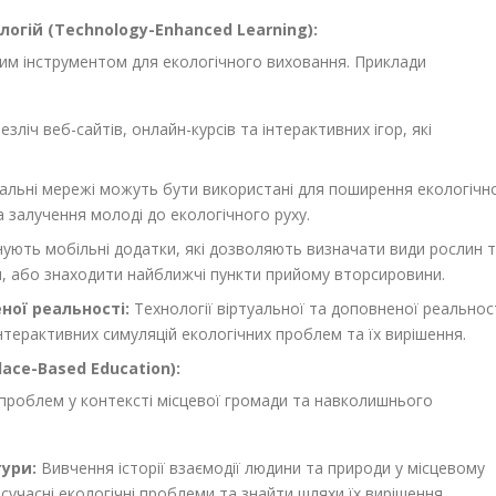
огій (Technology-Enhanced Learning):
им інструментом для екологічного виховання. Приклади
езліч веб-сайтів, онлайн-курсів та інтерактивних ігор, які
альні мережі можуть бути використані для поширення екологічн
та залучення молоді до екологічного руху.
нують мобільні додатки, які дозволяють визначати види рослин 
ди, або знаходити найближчі пункти прийому вторсировини.
ної реальності:
Технології віртуальної та доповненої реальнос
терактивних симуляцій екологічних проблем та їх вирішення.
lace-Based Education):
 проблем у контексті місцевої громади та навколишнього
тури:
Вивчення історії взаємодії людини та природи у місцевому
сучасні екологічні проблеми та знайти шляхи їх вирішення.