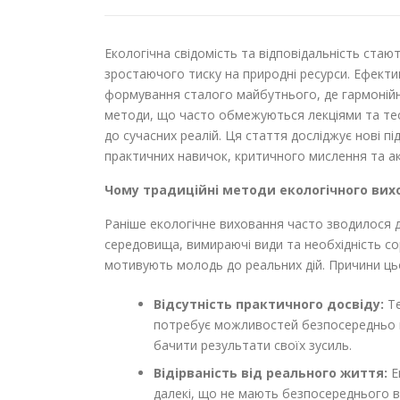
Екологічна свідомість та відповідальність стаю
зростаючого тиску на природні ресурси. Ефект
формування сталого майбутнього, де гармонійне
методи, що часто обмежуються лекціями та те
до сучасних реалій. Ця стаття досліджує нові п
практичних навичок, критичного мислення та ак
Чому традиційні методи екологічного вих
Раніше екологічне виховання часто зводилося 
середовища, вимираючі види та необхідність сор
мотивують молодь до реальних дій. Причини ць
Відсутність практичного досвіду:
Те
потребує можливостей безпосередньо в
бачити результати своїх зусиль.
Відірваність від реального життя:
Е
далекі, що не мають безпосереднього в