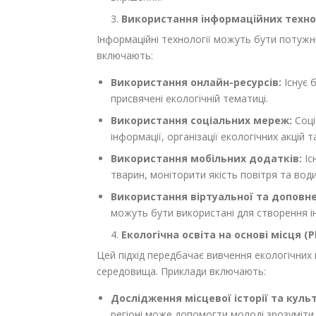
Використання інформаційних технол
Інформаційні технології можуть бути потужн
включають:
Використання онлайн-ресурсів:
Існує б
присвячені екологічній тематиці.
Використання соціальних мереж:
Соці
інформації, організації екологічних акцій 
Використання мобільних додатків:
Іс
тварин, моніторити якість повітря та во
Використання віртуальної та доповне
можуть бути використані для створення ін
Екологічна освіта на основі місця (P
Цей підхід передбачає вивчення екологічних
середовища. Приклади включають:
Дослідження місцевої історії та куль
регіоні може допомогти молоді зрозуміти 