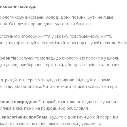
вихованні молоді:
екологічному вихованні молоді. Вони повинні бути не лише
ня. Ось деякі поради для педагогів та батьків:
логічного способу життя у своєму повсякденному житті.
ргію, використовуйте екологічний транспорт, купуйте екологічно
роектів:
Залучайте молодь до екологічних проектів у школі,
ка дерев, прибирання територій, або організація екологічних
дтримуйте інтерес молоді до природи. Відвідуйте з ними
ні сади, або зоопарки. Читайте книги та дивіться фільми про
ання з природою:
Створюйте можливості для спілкування
нка в лісі, пікнік на природі, або риболовля.
 екологічних проблем:
Будьте відкритими до обговорення
дайте на їхні запитання, діліться своїми думками та