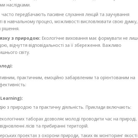
ми наслідками.
 часто передбачають пасивне слухання лекцій та заучування
ті в навчальному процесі, можливості висловлювати свою думку,
 рішення.
язку з природою:
Екологічне виховання має формувати не лиш
дою, відчуття відповідальності за її збереження. Важливо
ишнього світу.
олоді:
ктивним, практичним, емоційно забарвленим та орієнтованим на
ефективність:
Learning):
ію з природою та практичну діяльність. Приклади включають:
екологічних таборах дозволяє молоді проводити час на природі,
ідновленні лісів та прибиранні територій.
рських проектах з охорони природи, таких як моніторинг якості