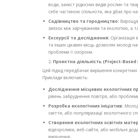
води, захист рідкісних видів рослин та тв
себе частиною спільноти, яка дбає про н
Садівництво та городництво:
Вирощува
звязок між харчуванням та екологією, а 
Екскурсії та дослідження:
Організація е
та інших цікавих місць дозволяє молоді н
проблеми її охорони.
Проектна діяльність (Project-Based 
Цей підхід передбачає вирішення конкретних
Приклади включають:
Дослідження місцевих екологічних п
рівень забруднення повітря, або проблеми
Розробка екологічних ініціатив:
Молодь
сміття, або популяризації екологічного сп
Створення екологічних освітніх матер
відеоролики, веб-сайти, або мобільні дод
вирішення.