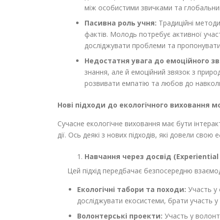
між особистими звичками та глобальни
Пасивна роль учня:
Традиційні методи
фактів. Молодь потребує активної учас
досліджувати проблеми та пропонувати
Недостатня увага до емоційного зв
знання, але й емоційний звязок з приро
розвивати емпатію та любов до навкол
Нові підходи до екологічного виховання м
Сучасне екологічне виховання має бути інтера
дії. Ось деякі з нових підходів, які довели свою 
Навчання через досвід (Experiential 
Цей підхід передбачає безпосередню взаємод
Екологічні табори та походи:
Участь у 
досліджувати екосистеми, брати участь у в
Волонтерські проекти:
Участь у волонте