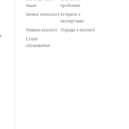
нішах
проблеми
Зелені технології
Інтерв'ю з
експертами
Новини екології
Поради з екології
е
Стале
споживання