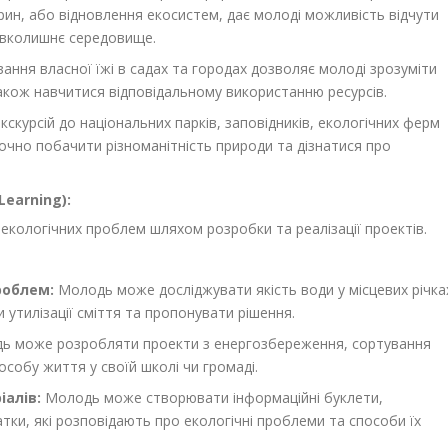
арин, або відновлення екосистем, дає молоді можливість відчути
авколишнє середовище.
ння власної їжі в садах та городах дозволяє молоді зрозуміти
також навчитися відповідальному використанню ресурсів.
кскурсій до національних парків, заповідників, екологічних ферм
аочно побачити різноманітність природи та дізнатися про
Learning):
 екологічних проблем шляхом розробки та реалізації проектів.
роблем:
Молодь може досліджувати якість води у місцевих річка
 утилізації сміття та пропонувати рішення.
 може розробляти проекти з енергозбереження, сортування
особу життя у своїй школі чи громаді.
іалів:
Молодь може створювати інформаційні буклети,
атки, які розповідають про екологічні проблеми та способи їх