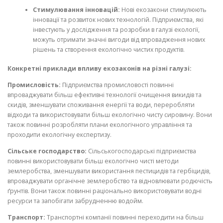
Стимулювання інновацій:
Нові екозакони стимулюють
інновації та розвиток нових технологій. Підприємства, які
інвестують у дослідження та розробки в галузі екології,
можуть отримати значні вигоди від впровадження нових
рішень та створення екологічно чистих продуктів.
Конкретні приклади впливу екозаконів на різні галузі:
Промисловість:
Підприємства промисловості повинні
впроваджувати більш ефективні технології очищення викидів та
скидів, зменшувати споживання енергії та води, переробляти
відходи та використовувати більш екологічно чисту сировину. Вони
також повинні розробляти плани екологічного управління та
проходити екологічну експертизу.
Сільське господарство:
Сільськогосподарські підприємства
повинні використовувати більш екологічно чисті методи
землеробства, зменшувати використання пестицидів та гербіцидів,
впроваджувати органічне землеробство та відновлювати родючість
ґрунтів. Вони також повинні раціонально використовувати водні
ресурси та запобігати забрудненню водойм.
Транспорт:
Транспортні компанії повинні переходити на більш