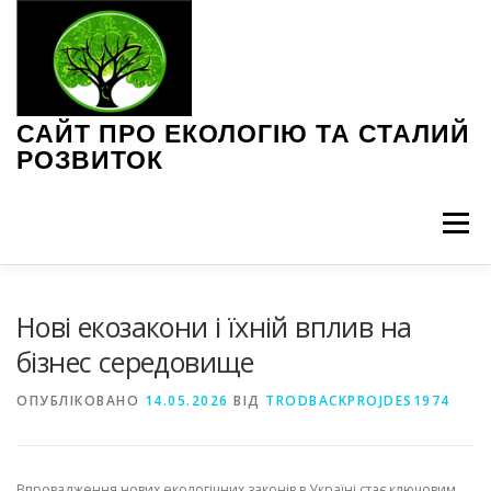
Перейти
до
вмісту
САЙТ ПРО ЕКОЛОГІЮ ТА СТАЛИЙ
РОЗВИТОК
Меню
ЕКОЛОГІЧНІ ПРОБЛЕМИ
ЗЕЛЕНІ ТЕХНОЛОГІЇ
Нові екозакони і їхній вплив на
бізнес середовище
ІНТЕРВ’Ю З ЕКСПЕРТАМИ
НОВИНИ ЕКОЛОГІЇ
ОПУБЛІКОВАНО
14.05.2026
ВІД
TRODBACKPROJDES1974
ПОРАДИ З ЕКОЛОГІЇ
СТАЛЕ СПОЖИВАННЯ
Впровадження нових екологічних законів в Україні стає ключовим