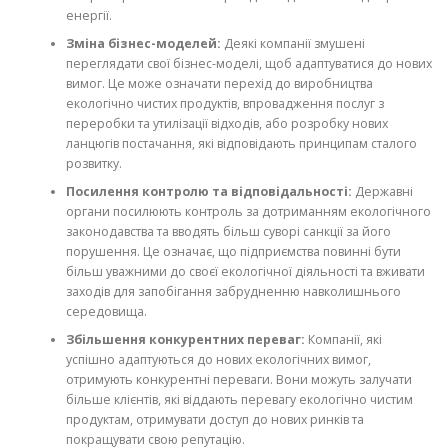
енергії.
Зміна бізнес-моделей:
Деякі компанії змушені
переглядати свої бізнес-моделі, щоб адаптуватися до нових
вимог. Це може означати перехід до виробництва
екологічно чистих продуктів, впровадження послуг з
переробки та утилізації відходів, або розробку нових
ланцюгів постачання, які відповідають принципам сталого
розвитку.
Посилення контролю та відповідальності:
Державні
органи посилюють контроль за дотриманням екологічного
законодавства та вводять більш суворі санкції за його
порушення. Це означає, що підприємства повинні бути
більш уважними до своєї екологічної діяльності та вживати
заходів для запобігання забрудненню навколишнього
середовища.
Збільшення конкурентних переваг:
Компанії, які
успішно адаптуються до нових екологічних вимог,
отримують конкурентні переваги. Вони можуть залучати
більше клієнтів, які віддають перевагу екологічно чистим
продуктам, отримувати доступ до нових ринків та
покращувати свою репутацію.