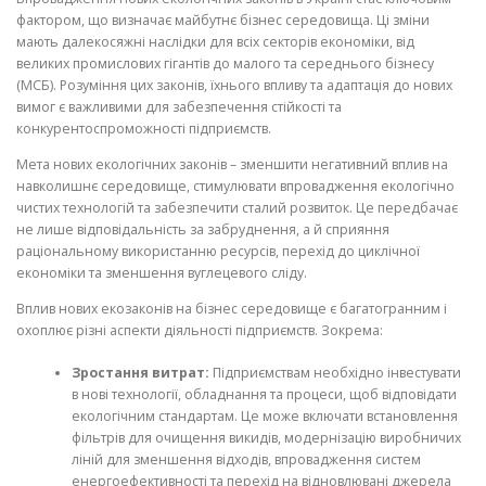
фактором, що визначає майбутнє бізнес середовища. Ці зміни
мають далекосяжні наслідки для всіх секторів економіки, від
великих промислових гігантів до малого та середнього бізнесу
(МСБ). Розуміння цих законів, їхнього впливу та адаптація до нових
вимог є важливими для забезпечення стійкості та
конкурентоспроможності підприємств.
Мета нових екологічних законів – зменшити негативний вплив на
навколишнє середовище, стимулювати впровадження екологічно
чистих технологій та забезпечити сталий розвиток. Це передбачає
не лише відповідальність за забруднення, а й сприяння
раціональному використанню ресурсів, перехід до циклічної
економіки та зменшення вуглецевого сліду.
Вплив нових екозаконів на бізнес середовище є багатогранним і
охоплює різні аспекти діяльності підприємств. Зокрема:
Зростання витрат:
Підприємствам необхідно інвестувати
в нові технології, обладнання та процеси, щоб відповідати
екологічним стандартам. Це може включати встановлення
фільтрів для очищення викидів, модернізацію виробничих
ліній для зменшення відходів, впровадження систем
енергоефективності та перехід на відновлювані джерела