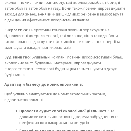
екологічно чисті види транспорту, такі як електромобілі, гібридні
автомобілі та автомобілі на газу. Вони також повинні впроваджувати
заходи для зменшення викидів шкідливих речовин в атмосферу та
підвищення ефективності використання палива.
Енергетика:
Енергетичні компанії повинні переходити на
відновлювані джерела енергії, такі як сонце, вітер та вода. Вони
також повинні підвищувати ефективність використання енергії та
зменшувати викиди парникових газів.
Будівництво:
Будівельні компанії повинні використовувати більш
екологічно чисті будівельні матеріали, впроваджувати
енергоефективні технології будівництва та зменшувати відходи
будівництва.
Адаптація бізнесу до нових екозаконів:
Щоб успішно адаптуватися до нових екологічних законів,
підприємства повинні:
Провести аудит своєї екологічної діяльності:
Це
допоможе визначити основні джерела забруднення та
неефективного використання ресурсів.
Розробити план екологічного управління:
У плані