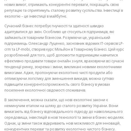
нових вимог, отримають конкурентні переваги, покращать свою
репутацію та сприятимуть сталому розвитку суспільства. Інвестиції в
екологію – це інвестиції в майбутнє.
Сучасний бізнес потребує гнучкості та здатності швидко
адаптуватися до змін. Особливо це стосується підприємців, які
займаються товарним бізнесом. Розуміючи це, український
підприємець Олександр Луценко, засновник відомих IT-сервісів LP-
crm та LP-mobi, створив курс Мільйон в Товарному Бізнесі. Цей курс
розроблений для того, щоб допомогти підприємцям навчитися
ефективно продавати товари онлайн з нуля, враховуючи всі сучасні
тенденції ринку, зокрема і зміни, викликані новими екологічними
вимогами. Адже, пропонуючи екологічно чисті продукти або
оптимізуючи логістику для зменшення викидів, можна суттєво
підвищити конкурентоспроможність свого бізнесу в умовах
посилення екологічної свідомості споживачів.
В заключення, можна сказати, що нові екологічні закони є
неминучим етапом на шляху до сталого розвитку України. Вони
вимагають від бізнесу відповідального підходу до навколишнього
середовища, інвестицій в нові технології та зміни в бізнес-моделях.
Однак, ці зміни також відкривають нові можливості для інновацій,
конкурентних переваг та розвитку екологічно чистого бізнесу.