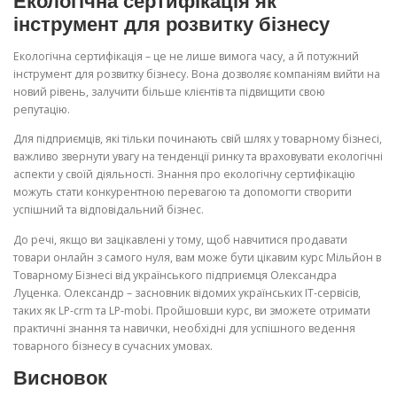
Екологічна сертифікація як
інструмент для розвитку бізнесу
Екологічна сертифікація – це не лише вимога часу, а й потужний
інструмент для розвитку бізнесу. Вона дозволяє компаніям вийти на
новий рівень, залучити більше клієнтів та підвищити свою
репутацію.
Для підприємців, які тільки починають свій шлях у товарному бізнесі,
важливо звернути увагу на тенденції ринку та враховувати екологічні
аспекти у своїй діяльності. Знання про екологічну сертифікацію
можуть стати конкурентною перевагою та допомогти створити
успішний та відповідальний бізнес.
До речі, якщо ви зацікавлені у тому, щоб навчитися продавати
товари онлайн з самого нуля, вам може бути цікавим курс Мільйон в
Товарному Бізнесі від українського підприємця Олександра
Луценка. Олександр – засновник відомих українських IT-сервісів,
таких як LP-crm та LP-mobi. Пройшовши курс, ви зможете отримати
практичні знання та навички, необхідні для успішного ведення
товарного бізнесу в сучасних умовах.
Висновок