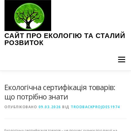
Перейти
до
вмісту
САЙТ ПРО ЕКОЛОГІЮ ТА СТАЛИЙ
РОЗВИТОК
Меню
ЕКОЛОГІЧНІ ПРОБЛЕМИ
ЗЕЛЕНІ ТЕХНОЛОГІЇ
Екологічна сертифікація товарів:
що потрібно знати
ІНТЕРВ’Ю З ЕКСПЕРТАМИ
НОВИНИ ЕКОЛОГІЇ
ОПУБЛІКОВАНО
09.03.2026
ВІД
TRODBACKPROJDES1974
ПОРАДИ З ЕКОЛОГІЇ
СТАЛЕ СПОЖИВАННЯ
Екологічна сертифікація товарів – це процес оцінки продукції на