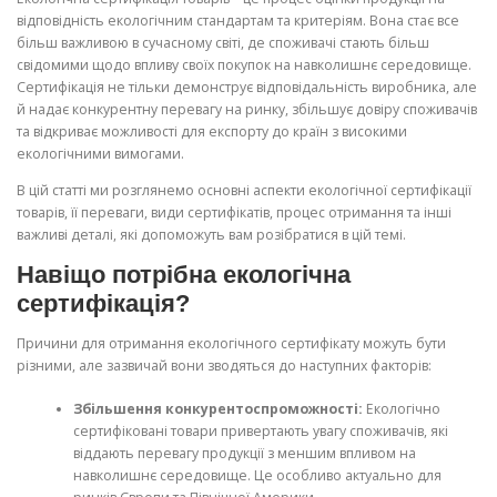
відповідність екологічним стандартам та критеріям. Вона стає все
більш важливою в сучасному світі, де споживачі стають більш
свідомими щодо впливу своїх покупок на навколишнє середовище.
Сертифікація не тільки демонструє відповідальність виробника, але
й надає конкурентну перевагу на ринку, збільшує довіру споживачів
та відкриває можливості для експорту до країн з високими
екологічними вимогами.
В цій статті ми розглянемо основні аспекти екологічної сертифікації
товарів, її переваги, види сертифікатів, процес отримання та інші
важливі деталі, які допоможуть вам розібратися в цій темі.
Навіщо потрібна екологічна
сертифікація?
Причини для отримання екологічного сертифікату можуть бути
різними, але зазвичай вони зводяться до наступних факторів:
Збільшення конкурентоспроможності:
Екологічно
сертифіковані товари привертають увагу споживачів, які
віддають перевагу продукції з меншим впливом на
навколишнє середовище. Це особливо актуально для