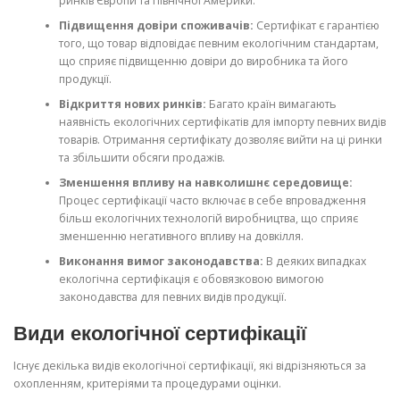
ринків Європи та Північної Америки.
Підвищення довіри споживачів:
Сертифікат є гарантією
того, що товар відповідає певним екологічним стандартам,
що сприяє підвищенню довіри до виробника та його
продукції.
Відкриття нових ринків:
Багато країн вимагають
наявність екологічних сертифікатів для імпорту певних видів
товарів. Отримання сертифікату дозволяє вийти на ці ринки
та збільшити обсяги продажів.
Зменшення впливу на навколишнє середовище:
Процес сертифікації часто включає в себе впровадження
більш екологічних технологій виробництва, що сприяє
зменшенню негативного впливу на довкілля.
Виконання вимог законодавства:
В деяких випадках
екологічна сертифікація є обовязковою вимогою
законодавства для певних видів продукції.
Види екологічної сертифікації
Існує декілька видів екологічної сертифікації, які відрізняються за
охопленням, критеріями та процедурами оцінки.