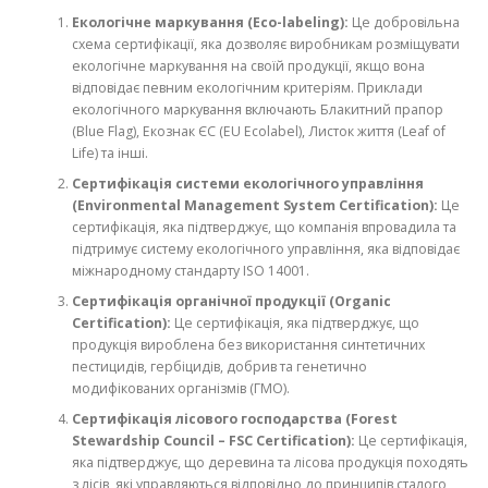
Екологічне маркування (Eco-labeling):
Це добровільна
схема сертифікації, яка дозволяє виробникам розміщувати
екологічне маркування на своїй продукції, якщо вона
відповідає певним екологічним критеріям. Приклади
екологічного маркування включають Блакитний прапор
(Blue Flag), Екознак ЄС (EU Ecolabel), Листок життя (Leaf of
Life) та інші.
Сертифікація системи екологічного управління
(Environmental Management System Certification):
Це
сертифікація, яка підтверджує, що компанія впровадила та
підтримує систему екологічного управління, яка відповідає
міжнародному стандарту ISO 14001.
Сертифікація органічної продукції (Organic
Certification):
Це сертифікація, яка підтверджує, що
продукція вироблена без використання синтетичних
пестицидів, гербіцидів, добрив та генетично
модифікованих організмів (ГМО).
Сертифікація лісового господарства (Forest
Stewardship Council – FSC Certification):
Це сертифікація,
яка підтверджує, що деревина та лісова продукція походять
з лісів, які управляються відповідно до принципів сталого