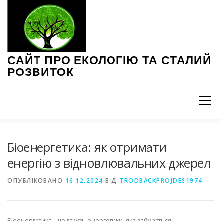
Перейти
до
вмісту
САЙТ ПРО ЕКОЛОГІЮ ТА СТАЛИЙ
РОЗВИТОК
Меню
ЕКОЛОГІЧНІ ПРОБЛЕМИ
ЗЕЛЕНІ ТЕХНОЛОГІЇ
Біоенергетика: як отримати
енергію з відновлювальних джерел
ІНТЕРВ’Ю З ЕКСПЕРТАМИ
НОВИНИ ЕКОЛОГІЇ
ОПУБЛІКОВАНО
16.12.2024
ВІД
TRODBACKPROJDES1974
ПОРАДИ З ЕКОЛОГІЇ
СТАЛЕ СПОЖИВАННЯ
Біоенергетика – це галузь енергетики, яка займається