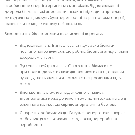
виробленням енергії з органічних матеріалів. Відновлювальні
джерела біомаси, такі як рослини, тваринні відходи та продукти
життєдіяльності, можуть бути перетворені на різні форми енергії,
включаючи тепло, електрику та біопаливо.
Використання біоенергетики має численні переваги:
Відновлюваність: Відновлювальні джерела біомаси
постійно поповнюються, що робить біоенергетику стійким
джерелом енергії.
Вуглецева нейтральність: Спалювання біомаси не
призводить до чистих викидів парникових газів, оскільки
вуглець, що виділяється, поглинається рослинами під час
росту.
Зменшення залежності від викопного палива:
Біоенергетика може допомогти зменшити залежність від
викопного палива, що сприяє енергетичній безпеці.
Створення робочих місць: Галузь біоенергетики створює
робочі місця у сільському господарстві, переробці та
виробництві.