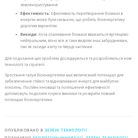
землекористування.
Ефективність:
Ефективність перетворення біомаси в
енергію може бути низькою, що робить біоенергетику
дорогим варіантом.
Викиди:
Хоча спалювання біомаси вважається вуглецево-
нейтральним, воно все ж таки виділяє інші забруднювачі,
такі як оксиди азоту та тверді частинки.
Для подолання цих проблем досліджуються та розробляються нові
технології та стратегії.
Зростання галузі біоенергетики має величезний потенціал для
забезпечення стійкої та відновлюваної енергії для майбутніх
поколінь. Постійні інновації та поліпшення ефективності
допоможуть подолати існуючі виклики та розкрити повний
потенціал біоенергетики.
ОПУБЛІКОВАНО В
ЗЕЛЕНІ ТЕХНОЛОГІЇ
ПОЗНАЧЕНО
ЕКОЛОГІЧНІ ІННОВАЦІЇ
,
ЗЕЛЕНІ ТЕХНОЛОГІЇ
,