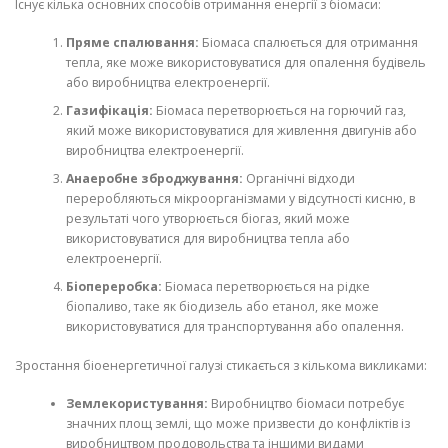
Існує кілька основних способів отримання енергії з біомаси:
Пряме спалювання:
Біомаса спалюється для отримання
тепла, яке може використовуватися для опалення будівель
або виробництва електроенергії.
Газифікація:
Біомаса перетворюється на горючий газ,
який може використовуватися для живлення двигунів або
виробництва електроенергії.
Анаеробне зброджування:
Органічні відходи
переробляються мікроорганізмами у відсутності кисню, в
результаті чого утворюється біогаз, який може
використовуватися для виробництва тепла або
електроенергії.
Біопереробка:
Біомаса перетворюється на рідке
біопаливо, таке як біодизель або етанол, яке може
використовуватися для транспортування або опалення.
Зростання біоенергетичної галузі стикається з кількома викликами:
Землекористування:
Виробництво біомаси потребує
значних площ землі, що може призвести до конфліктів із
виробництвом продовольства та іншими видами