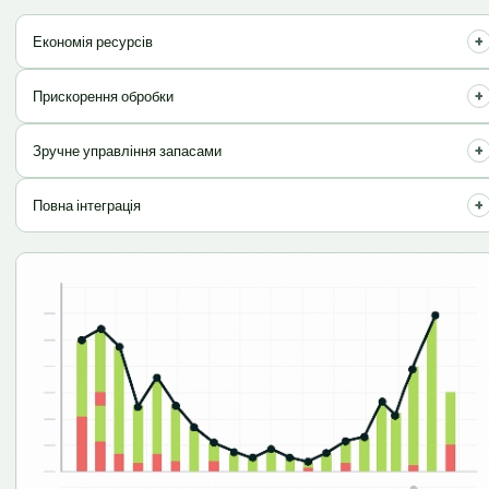
+
Економія ресурсів
Оптимізуйте витрати на логістику та зберігання товарів.
+
Прискорення обробки
Швидка комплектація замовлень та мінімізація затримок.
+
Зручне управління запасами
Контролюйте залишки в режимі реального часу.
+
Повна інтеграція
Легко інтегрується з вашим магазином.