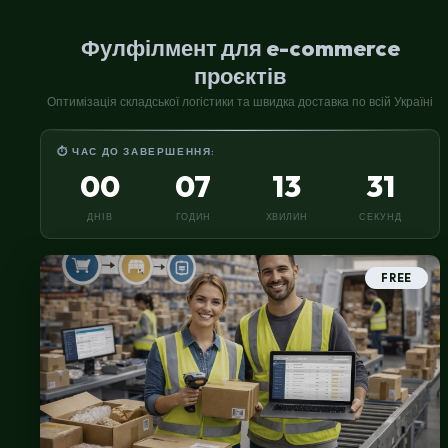
Фулфілмент для e-commerce
проєктів
Оптимізація складської логістики та швидка доставка по всій Україні
⏱ ЧАС ДО ЗАВЕРШЕННЯ:
00
07
13
30
ДНІВ
ГОДИН
ХВИЛИН
СЕКУНД
FREE