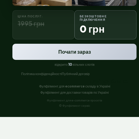
ЦІНА ПОСЛУГ:
БЕЗКОШТОВНЕ
ПІДКЛЮЧЕННЯ
1995 грн
0 грн
Почати зараз
відкрито
10
вільних слотів
Політика конфіденційності
Публічний договір
Дивіться більше:
Фулфілмент для ecommerce складу в Україні
Фулфілмент для доставки товарів по Україні
Фулфілмент для e-commerce проєктів
© Фулфілмент сервіс