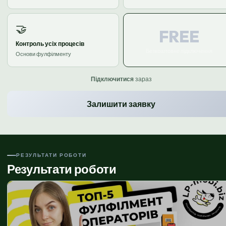
🤝
FREE
Контроль усіх процесів
Безкоштовне підключення
Основи фулфілменту
Підключитися
зараз
Залишити заявку
РЕЗУЛЬТАТИ РОБОТИ
Результати роботи