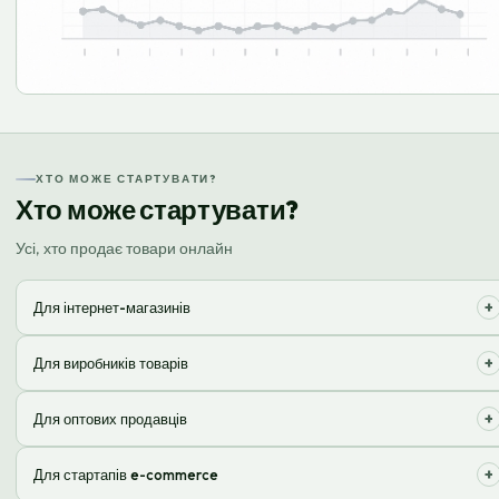
ХТО МОЖЕ СТАРТУВАТИ?
Хто може стартувати?
Усі, хто продає товари онлайн
+
Для інтернет-магазинів
Оптимізуємо обробку замовлень, щоб ви зосередились на продажах.
+
Для виробників товарів
Зберігайте продукцію та швидко відправляйте її клієнтам по всій
+
Для оптових продавців
країні.
Прискорюйте логістику та зменшуйте витрати на персонал і
+
Для стартапів e-commerce
приміщення.