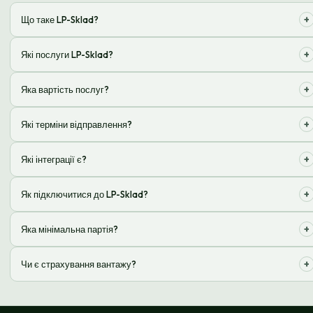
+
Що таке LP-Sklad?
Це аутсорсингове рішення для зберігання, обробки та відправлення
+
Які послуги LP-Sklad?
замовлень інтернет-магазинів
Приймання, зберігання, комплектація, пакування та відправлення
+
Яка вартість послуг?
замовлень, обробка повернень
Вартість розраховується індивідуально та залежить від обсягу
+
Які терміни відправлення?
замовлень, ваги та габаритів товарів
Ми гарантуємо відправлення замовлень день-у-день, якщо
+
Які інтеграції є?
замовлення оформлене до певного часу
Ми інтегруємося з популярними платформами e-commerce, CRM та
+
Як підключитися до LP-Sklad?
службами доставки
Залиште заявку на сайті, і наш менеджер зв'яжеться з вами для
+
Яка мінімальна партія?
обговорення деталей
Ми працюємо як з великими, так і з малими обсягами, мінімальної
+
Чи є страхування вантажу?
партії немає
Так, ми пропонуємо страхування вантажу під час зберігання та
транспортування