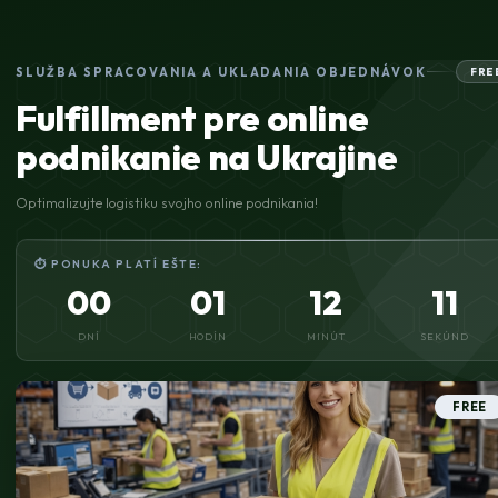
SLUŽBA SPRACOVANIA A UKLADANIA OBJEDNÁVOK
FRE
Fulfillment pre online
podnikanie na Ukrajine
Optimalizujte logistiku svojho online podnikania!
⏱ PONUKA PLATÍ EŠTE:
00
01
12
11
DNÍ
HODÍN
MINÚT
SEKÚND
FREE