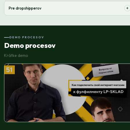
Rýchly štart predaja bez veľkých investícií do skladových priestorov a
+
Pre dropshipperov
personálu. Škáľujte sa ľahko!
Automatizujte proces od objednávky po doručenie, aby zákazníci
dostávali tovar rýchlo a kvalitne. Minimalizujte riziká!
DEMO PROCESOV
Demo procesov
Krátke demo