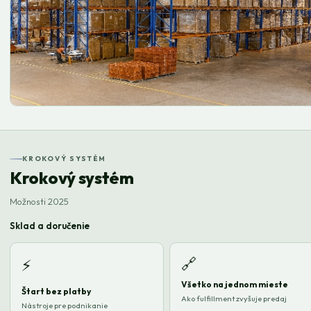
KROKOVÝ SYSTÉM
Krokový systém
Možnosti 2025
Sklad a doručenie
🔗
⚡
Všetko na jednom mieste
Štart bez platby
Ako fulfillment zvyšuje predaj
Nástroje pre podnikanie