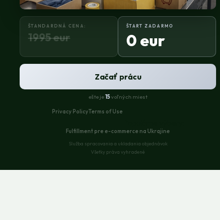
ŠTANDARDNÁ CENA:
ŠTART ZADARMO
1995 eur
0 eur
Začať prácu
ešte je
15
voľných miest
Privacy Policy
Terms of Use
Populárne výbery:
Fulfillment pre e-commerce na Ukrajine
Služba spracovania a ukladania objednávok
Všetky práva vyhradené