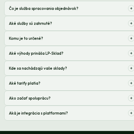
+
Čo je služba spracovania objednávok?
Komplex služieb od prijatia až po doručenie objednávok zákazníkovi;
+
Aké služby sú zahrnuté?
Skladovanie, spracovanie, balenie a doručenie tovaru
+
Komu je to určené?
Internetovým obchodom, ktoré chcú optimalizovať logistiku
+
Aké výhody prináša LP-Sklad?
Zníženie nákladov, zrýchlenie doručenia, zameranie sa na predaj
+
Kde sa nachádzajú vaše sklady?
Kyjev a oblasť, pozrite si aktuálne informácie na webe
+
Aké tarify platia?
Cena závisí od objemu a typu služieb, kontaktujte nás pre kalkuláciu
+
Ako začať spoluprácu?
Zanechajte žiadosť na webe alebo nám zavolajte
+
Aká je integrácia s platformami?
Pracujeme s populárnymi CMS a trhoviskami, API pre individuálne
riešenia