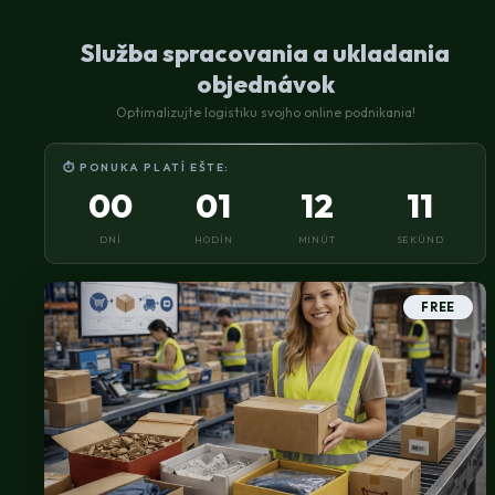
Služba spracovania a ukladania
objednávok
Optimalizujte logistiku svojho online podnikania!
⏱ PONUKA PLATÍ EŠTE:
00
01
12
11
DNÍ
HODÍN
MINÚT
SEKÚND
FREE