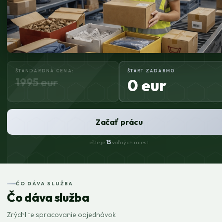
ŠTANDARDNÁ CENA:
ŠTART ZADARMO
1995 eur
0 eur
Začať prácu
ešte je
15
voľných miest
ČO DÁVA SLUŽBA
Čo dáva služba
Zrýchlite spracovanie objednávok