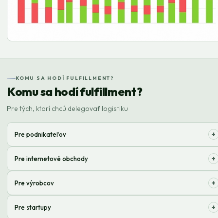
KOMU SA HODÍ FULFILLMENT?
Komu sa hodí fulfillment?
Pre tých, ktorí chcú delegovať logistiku
+
Pre podnikateľov
Uvoľnite si čas od rutiny skladovania, balenia a doručovania. Sústreďte
+
Pre internetové obchody
sa na rozvoj vašej značky!
Optimalizujte logistiku, aby zákazníci dostávali objednávky včas a bez
+
Pre výrobcov
problémov. Zvýšte spokojnosť!
Zbavte sa starostí s organizáciou odosielania. Dovoľte expertom
+
Pre startupy
postarať sa o všetko za vás, od skladu po dvere.