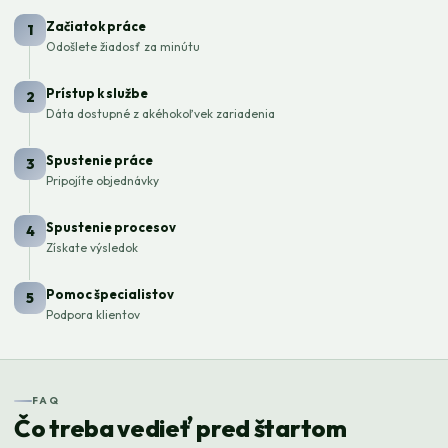
Začiatok práce
1
Odošlete žiadosť za minútu
Prístup k službe
2
Dáta dostupné z akéhokoľvek zariadenia
Spustenie práce
3
Pripojíte objednávky
Spustenie procesov
4
Získate výsledok
Pomoc špecialistov
5
Podpora klientov
FAQ
Čo treba vedieť pred štartom