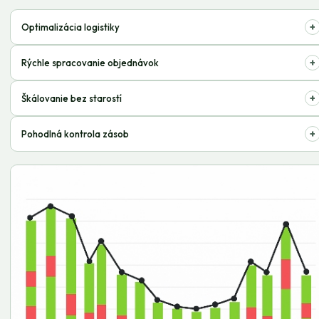
+
Optimalizácia logistiky
Znižujeme náklady na doručenie a skladovanie, čím zvyšujeme
+
Rýchle spracovanie objednávok
rentabilitu.
Presné kompletizovanie a odoslanie v deň objednávky, čím uspokojujeme
+
Škálovanie bez starostí
zákazníkov.
Ľahko prispôsobte objemy služieb potrebám vášho rastúceho podniku.
+
Pohodlná kontrola zásob
Plný online prístup k informáciám o vašich tovaroch na sklade, 24/7.