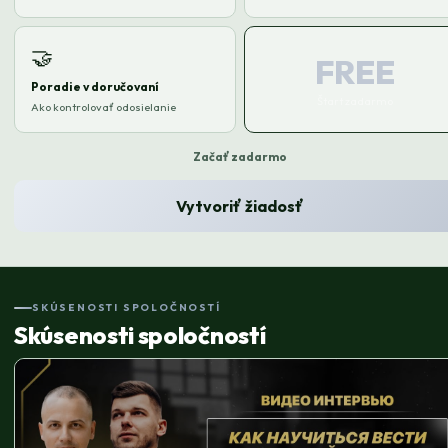
🤝
FREE
Poradie v doručovaní
Štart zadarmo
Ako kontrolovať odosielanie
Začať zadarmo
Vytvoriť žiadosť
SKÚSENOSTI SPOLOČNOSTÍ
Skúsenosti spoločností