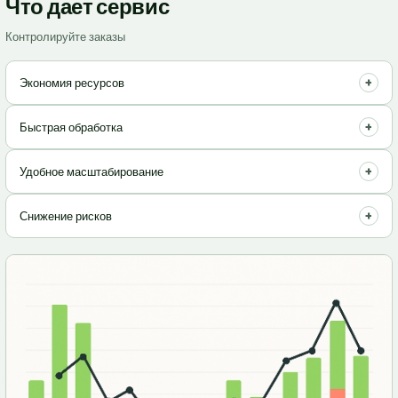
Что дает сервис
Контролируйте заказы
+
Экономия ресурсов
Оптимизируйте затраты на хранение и обработку заказов, платите
+
Быстрая обработка
только за использованное.
Налаженные процессы гарантируют оперативную отправку
+
Удобное масштабирование
товаров вашим клиентам.
Легко адаптируйте объемы услуг под потребности вашего бизнеса,
+
Снижение рисков
без лишних усилий.
Профессиональное управление запасами и доставкой
минимизирует ошибки и потери.