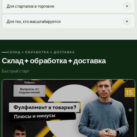
Эффективное управление запасами и быстрая отправка
+
Для стартапов в торговле
продукции конечному потребителю или дистрибьюторам.
Быстрый старт онлайн-продаж без значительных инвестиций в
+
Для тех, кто масштабируется
складскую инфраструктуру и персонал.
Гибкие решения для обработки растущего объема заказов и
расширения географии доставки.
СКЛАД + ОБРАБОТКА + ДОСТАВКА
Склад + обработка + доставка
Быстрый старт