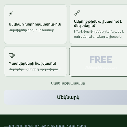
🔗
⚡
Ամբողջ թիմն աշխատում է
Անվճար խորհրդատվություն
մեկ տեղում
Գործիքներ բիզնեսի համար
Ի՞նչ է ֆուլֆիլմենթը և ինչպես է
այն օգնում գումար աշխատել
🤝
FREE
Պատվերների հաշվառում
Մեկնարկն անվճար
Գործընթացների կարգավորում
Սկսել աշխատանք
Մեկնարկ
ՏՊԱՎՈՐՈՒԹՅՈՒՆՆԵՐ ԾԱՌԱՅՈՒԹՅՈՒՆԻՑ