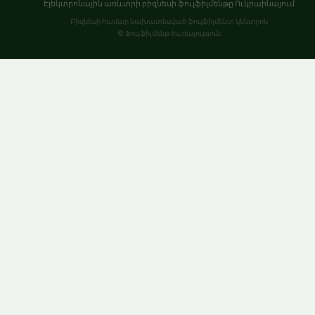
Էլեկտրոնային առևտրի բիզնեսի ֆուլֆիլմենթը Ուկրաինայում
Բիզնեսի համար նախատեսված ֆուլֆիլմենտ կենտրոն
© Ֆուլֆիլմենթ ծառայություն