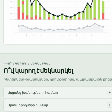
Ո՞Վ ԿԱՐՈՂ Է ՄԵԿՆԱՐԿԵԼ
Ո՞վ կարող է մեկնարկել
Ինտերնետ-խանութներ, դրոփշիփինգ, ապրանքային բիզն
+
Առցանց խանութների համար
Օպտիմալացնում ենք լոգիստիկան, որպեսզի կենտրոնանաք
+
Արտադրողների համար
վաճառքի և զարգացման վրա։ Ընդունում, պահպանում,