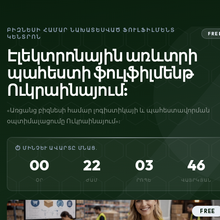
ԲԻԶՆԵՍԻ ՀԱՄԱՐ ՆԱԽԱՏԵՍՎԱԾ ՖՈՒԼՖԻԼՄԵՆՏ
FRE
ԿԵՆՏՐՈՆ
Էլեկտրոնային առևտրի
պահեստի ֆուլֆիլմենթ
Ուկրաինայում:
«Առցանց բիզնեսի համար լոգիստիկայի և պահեստավորման
օպտիմալացումը Ուկրաինայում»։
⏱ ՄԻՆՉԵՒ ԱՎԱՐՏԸ ՄՆԱՑ.
00
22
03
45
ՕՐ
ԺԱՄ
ՐՈՊԵ
ՎԱՅՐԿՅԱՆ
FREE