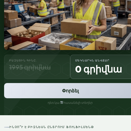
ԲԱԶԱՅԻՆ ԳԻՆԸ.
ՄԵԿՆԱՐԿՆ ԱՆՎՃԱՐ
1995 գրիվնա
0 գրիվնա
Փորձել
դեռ կա
11
հասանելի տեղեր
ԻՆՉՈ՞Ւ Է ԲԻԶՆԵՍՆ ԸՆՏՐՈՒՄ ՖՈՒԼՖԻԼՄԵՆԹ