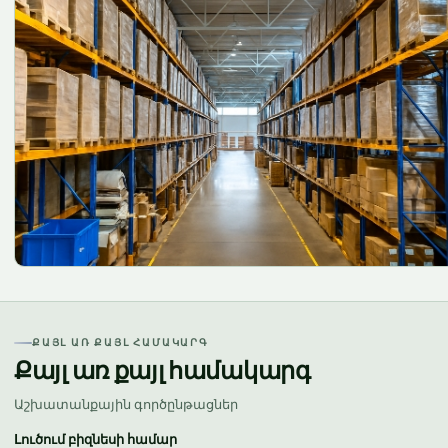
ՔԱՅԼ ԱՌ ՔԱՅԼ ՀԱՄԱԿԱՐԳ
Քայլ առ քայլ համակարգ
Աշխատանքային գործընթացներ
Լուծում բիզնեսի համար