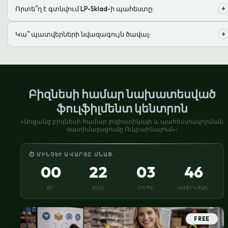
Թողեք հայտ կայքում կամ զանգահարեք մեզ
+
Որտե՞ղ է գտնվում LP-Sklad-ի պահեստը:
խորհրդատվության և պայմանագիր կնքելու համար:
Մեր պահեստը գտնվում է Կիևում, հարմար տրանսպորտայի
+
Կա՞ պատվերների նվազագույն ծավալ:
հանգույցով՝ արագ առաքման համար:
Մենք ունենք ճկուն պայմաններ: Քննարկում ենք
անհատական, կախված հաճախորդի կարիքներից:
Բիզնեսի համար նախատեսված
ֆուլֆիլմենտ կենտրոն
«Առցանց բիզնեսի համար լոգիստիկայի և պահեստավորման
օպտիմալացումը Ուկրաինայում»։
⏱ ՄԻՆՉԵՒ ԱՎԱՐՏԸ ՄՆԱՑ.
00
22
03
45
ՕՐ
ԺԱՄ
ՐՈՊԵ
ՎԱՅՐԿՅԱՆ
FREE