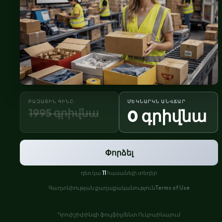
ԲԱԶԱՅԻՆ ԳԻՆԸ.
ՄԵԿՆԱՐԿՆ ԱՆՎՃԱՐ
1995 գրիվնա
0 գրիվնա
Փորձել
դեռ կա
11
հասանելի տեղեր
Գաղտնիության քաղաքականություն
Terms of Use
Հանրաճանաչ է հիմա:
Դրոփշիփինգի ֆուլֆիլմենտ Ուկրաինայում