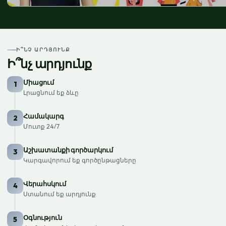
Ի՞ՆՉ ԱՐԴՅՈՒՆՔ
Ի՞նչ արդյունք
Միացում
1
Լրացնում եք ձևը
Համակարգ
2
Մուտք 24/7
Աշխատանքի գործարկում
3
Կարգավորում եք գործընթացները
Վերահսկում
4
Ստանում եք արդյունք
Օգնություն
5