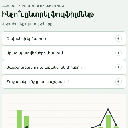
ԻՆՉՈ՞Ւ ԸՆՏՐԵԼ ՖՈՒԼՖԻԼՄԵՆԹ
Ինչո՞ւ ընտրել ֆուլֆիլմենթ
Վերահսկեք պատվերները
+
Ծախսերի կրճատում
Գործողությունների օպտիմալացում = ավելի քիչ ծախսեր
+
Արագ պատվերների մշակում
պահպանման և առաքման համար.
Հաճախորդները գոհ են, քանի որ նրանց պատվերները
+
Մասշտաբավորում առանց խնդիրների
մշակվում են ակնթարթորեն.
Հեշտությամբ ընդլայնեք ձեր բիզնեսը՝ չանհանգստանալով
+
Պաշարների ճշգրիտ հաշվառում
ենթակառուցվածքի մասին.
Միշտ իմացեք, թե ինչ կա պահեստում, խուսափեք
պակասորդից և ավելցուկից.