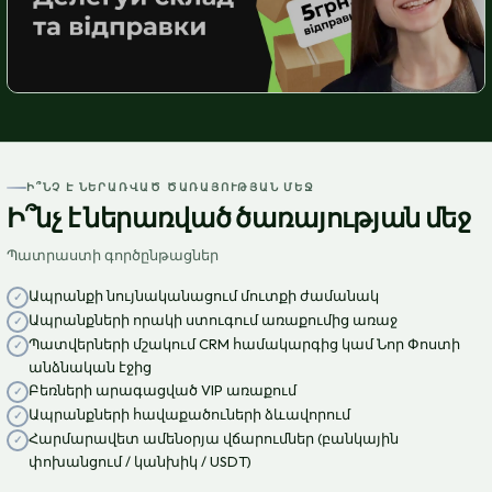
Ի՞ՆՉ Է ՆԵՐԱՌՎԱԾ ԾԱՌԱՅՈՒԹՅԱՆ ՄԵՋ
Ի՞նչ է ներառված ծառայության մեջ
Պատրաստի գործընթացներ
Ապրանքի նույնականացում մուտքի ժամանակ
Ապրանքների որակի ստուգում առաքումից առաջ
Պատվերների մշակում CRM համակարգից կամ Նոր Փոստի
անձնական էջից
Բեռների արագացված VIP առաքում
Ապրանքների հավաքածուների ձևավորում
Հարմարավետ ամենօրյա վճարումներ (բանկային
փոխանցում / կանխիկ / USDT)