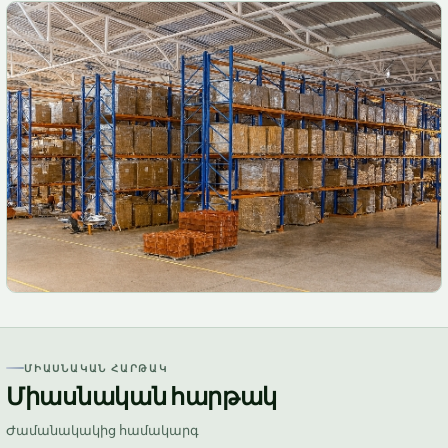
ՄԻԱՍՆԱԿԱՆ ՀԱՐԹԱԿ
Միասնական հարթակ
Ժամանակակից համակարգ