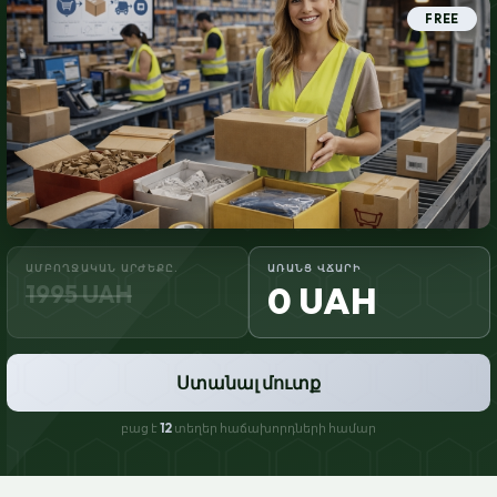
FREE
ԱՄԲՈՂՋԱԿԱՆ ԱՐԺԵՔԸ.
ԱՌԱՆՑ ՎՃԱՐԻ
1995 UAH
0 UAH
Ստանալ մուտք
բաց է
12
տեղեր հաճախորդների համար