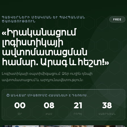
ՊԱՏՎԵՐՆԵՐԻ ՄՇԱԿՄԱՆ ԵՒ ՊԱՀՊԱՆՄԱՆ Ծ
FREE
ԱՌԱՅՈՒԹՅՈՒՆ
«Իրականացում
լոգիստիկայի
ավտոմատացման
համար. Արագ և հեշտ!»
Լոգիստիկայի օպտիմիզացում. Ձեր ուղին դեպի
ավտոմատացում և արդյունավետություն։
⏱ ԱՆՎՃԱՐ ՄԻԱՑՈՒՄԸ ՀԱՍԱՆԵԼԻ Է ԴԵՌԵՒՍ.
00
08
21
37
ՕՐ
ԺԱՄ
ՐՈՊԵ
ՎԱՅՐԿՅԱՆ