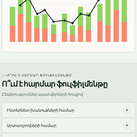
Ո՞ՒՄ Է ՀԱՐՄԱՐ ՖՈՒԼՖԻԼՄԵՆԹԸ
Ո՞ւմ է հարմար ֆուլֆիլմենթը
Ընկերություններ պատվերների հոսքով
+
Ինտերնետ խանութների համար
Ազատվեք փաթեթավորման և առաքման ձանձրալի
+
Արտադրողների համար
գործընթացից, կենտրոնացեք զարգացման վրա!
Օպտիմալացրեք պահեստային գործընթացները և