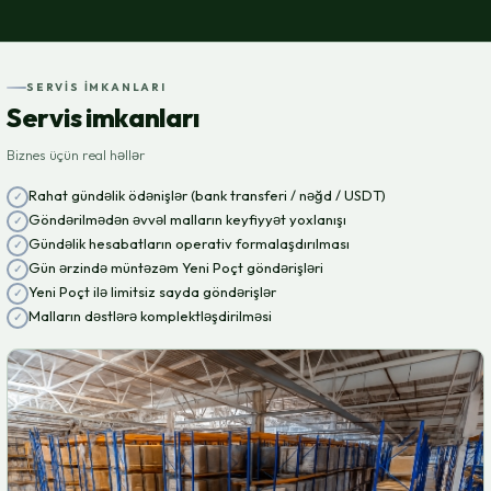
SERVIS IMKANLARI
Servis imkanları
Biznes üçün real həllər
Rahat gündəlik ödənişlər (bank transferi / nəğd / USDT)
Göndərilmədən əvvəl malların keyfiyyət yoxlanışı
Gündəlik hesabatların operativ formalaşdırılması
Gün ərzində müntəzəm Yeni Poçt göndərişləri
Yeni Poçt ilə limitsiz sayda göndərişlər
Malların dəstlərə komplektləşdirilməsi