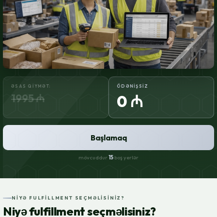
ƏSAS QIYMƏT:
ÖDƏNIŞSIZ
1995 ₼
0 ₼
Başlamaq
mövcuddur
15
boş yerlər
NIYƏ FULFILLMENT SEÇMƏLISINIZ?
Niyə fulfillment seçməlisiniz?