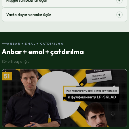
+
Məşğul sahibkarlar üçün
Sifarişlərin qablaşdırılması və göndərilməsi ilə bağlı rutin işləri unutun.
+
Vaxta dəyər verənlər üçün
Marketinqə diqqət yetirin, biz isə sifarişlərin operativ emalına diqqət
edəcəyik.
ANBAR + EMAL + ÇATDIRILMA
Anbar + emal + çatdırılma
Sürətli başlanğıc