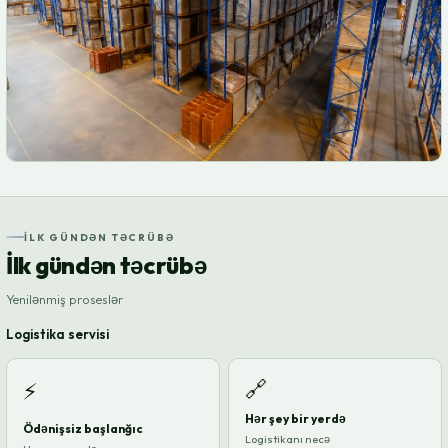
İLK GÜNDƏN TƏCRÜBƏ
İlk gündən təcrübə
Yenilənmiş proseslər
Logistika servisi
🔗
⚡
Hər şey bir yerdə
Ödənişsiz başlanğıc
Logistikanı necə