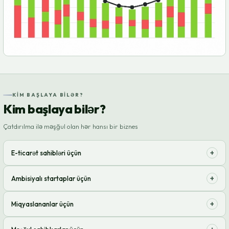
KIM BAŞLAYA BILƏR?
Kim başlaya bilər?
Çatdırılma ilə məşğul olan hər hansı bir biznes
+
E-ticarət sahibləri üçün
Biznesin inkişafına daha çox vaxt ayırmaq üçün logistikanı
+
Ambisiyalı startaplar üçün
optimallaşdırın.
Ehtiyatlar və çatdırılma barədə narahat olmadan satışlara sürətli
+
Miqyaslananlar üçün
başlanğıc.
Öz resurslarınızla məhdudlaşmadan satış coğrafiyasını genişləndirin.