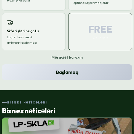
Hazır proseslər
optimallaşdırmaq olar
🤝
FREE
Sifarişlərin uçotu
Logistikanı necə
Ödənişsiz
avtomatlaşdırmaq
Müraciət buraxın
Başlamaq
BIZNES NƏTICƏLƏRI
Biznes nəticələri