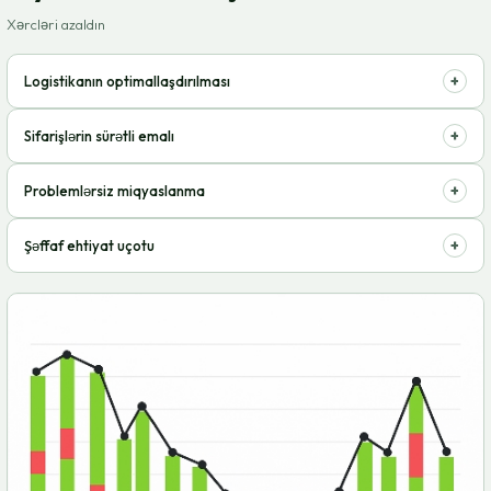
Xərcləri azaldın
+
Logistikanın optimallaşdırılması
Saxlama, emal, çatdırılma – hər şey bir yerdə. Vaxta və pula qənaət.
+
Sifarişlərin sürətli emalı
Müştərilər sifarişləri vaxtında alır, brendinizə olan sədaqəti artırır.
+
Problemlərsiz miqyaslanma
İnfrastrukturdan narahat olmadan satış həcmini asanlıqla artırın.
+
Şəffaf ehtiyat uçotu
Real vaxt rejimində qalıqlara nəzarət edin, çatışmazlıqların və
artıqlıqların qarşısını alın.