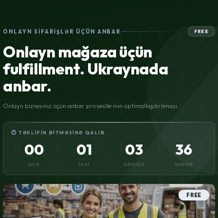
ONLAYN SIFARIŞLƏR ÜÇÜN ANBAR
FREE
Onlayn mağaza üçün
fulfillment. Ukraynada
anbar.
Onlayn biznesiniz üçün anbar proseslərinin optimallaşdırılması.
⏱ TƏKLIFIN BITMƏSINƏ QALIB:
00
01
03
35
GÜN
SAAT
DƏQIQƏ
SANIYƏ
FREE