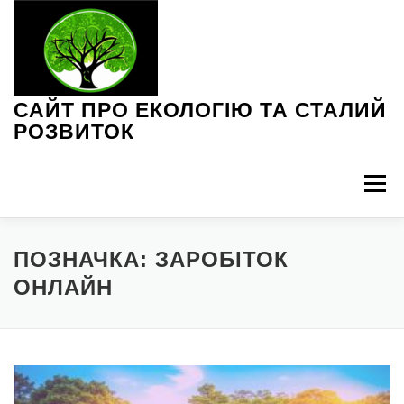
Перейти
до
вмісту
САЙТ ПРО ЕКОЛОГІЮ ТА СТАЛИЙ
РОЗВИТОК
Меню
ЕКОЛОГІЧНІ ПРОБЛЕМИ
ЗЕЛЕНІ ТЕХНОЛОГІЇ
ПОЗНАЧКА:
ЗАРОБІТОК
ОНЛАЙН
ІНТЕРВ’Ю З ЕКСПЕРТАМИ
НОВИНИ ЕКОЛОГІЇ
ПОРАДИ З ЕКОЛОГІЇ
СТАЛЕ СПОЖИВАННЯ