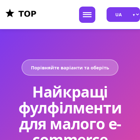
Порівняйте варіанти та оберіть
Найкращі
фулфілменти
для малого e-
commerce