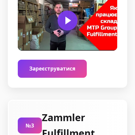
Зареєструватися
Zammler
№3
Fulfillment