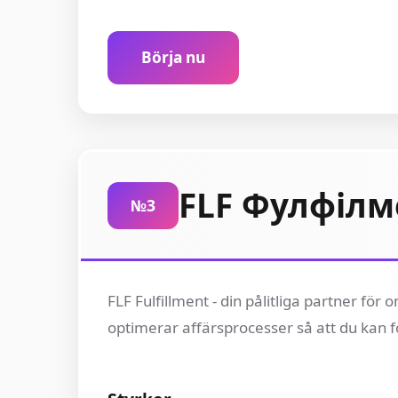
Börja nu
FLF Фулфілм
№3
FLF Fulfillment - din pålitliga partner för
optimerar affärsprocesser så att du kan f