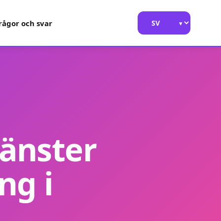
rågor och svar
jänster
ng i