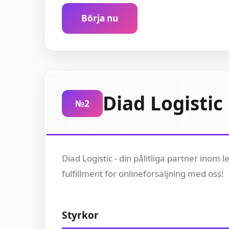
Börja nu
Diad Logistic
№2
Diad Logistic - din pålitliga partner inom
fulfillment för onlineförsäljning med oss!
Styrkor