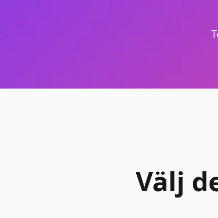
T
Välj d