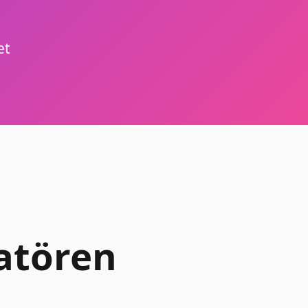
et
ratören