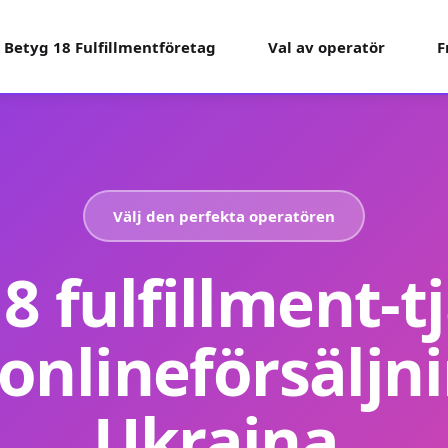
Betyg 18 Fulfillmentföretag
Val av operatör
F
Välj den perfekta operatören
8 fulfillment-t
 onlineförsäljni
Ukraina.