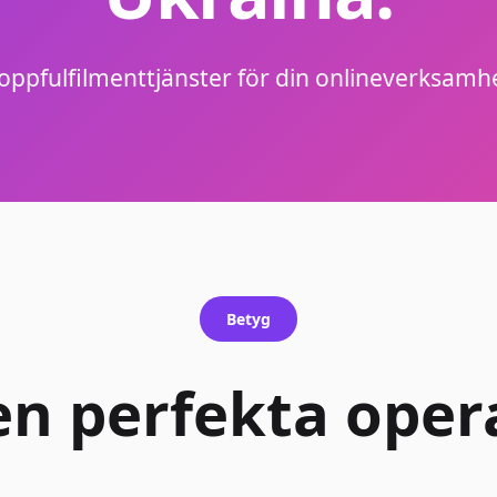
oppfulfilmenttjänster för din onlineverksamh
Betyg
en perfekta ope