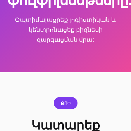
Օպտիմալացրեք լոգիստիկան և
կենտրոնացեք բիզնեսի
զարգացման վրա:
ԹՈՓ
Կատարեք