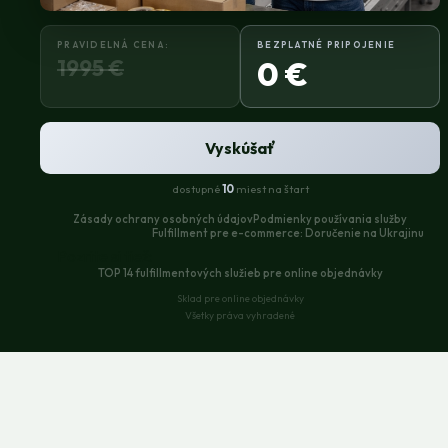
PRAVIDELNÁ CENA:
BEZPLATNÉ PRIPOJENIE
1995 €
0 €
Vyskúšať
dostupné
10
miest na štart
Zásady ochrany osobných údajov
Podmienky používania služby
Fulfillment pre e-commerce: Doručenie na Ukrajinu
Pozrite si tiež:
TOP 14 fulfillmentových služieb pre online objednávky
Sklad pre online objednávky
Všetky práva vyhradené