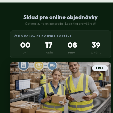
Sklad pre online objednávky
Optimalizujte online predaj: Logistika pre váš rast!
⏱ DO KONCA PRIPOJENIA ZOSTÁVA:
00
17
08
39
DNÍ
HODÍN
MINÚT
SEKÚND
FREE