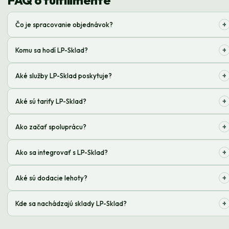
FAQ o fulfillmente
+
Čo je spracovanie objednávok?
Je to komplex služieb, od prijatia až po doručenie objednávky klientovi
+
Komu sa hodí LP-Sklad?
Internetovým obchodom, ktoré potrebujú skladovanie, balenie a
+
Aké služby LP-Sklad poskytuje?
doručenie tovaru;
Skladovanie, kompletizácia, balenie, doručenie, spracovanie vrátení
+
Aké sú tarify LP-Sklad?
Cena závisí od objemu objednávok a vybraných služieb
+
Ako začať spoluprácu?
Zanechajte žiadosť na stránke alebo nám zavolajte
+
Ako sa integrovať s LP-Sklad?
Integrujeme sa s mnohými populárnymi platformami e-commerce
+
Aké sú dodacie lehoty?
Doručenie sa uskutočňuje po celej Ukrajine v čo najkratšom čase
+
Kde sa nachádzajú sklady LP-Sklad?
Naše sklady sa nachádzajú v Kyjeve a ďalších veľkých mestách