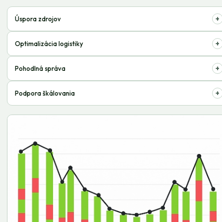
+
Úspora zdrojov
Znížte náklady na skladovanie a prepravu tovaru, sústreďte sa na
+
Optimalizácia logistiky
predaj.
Rýchle spracovanie objednávok, minimalizácia chýb, doručenie včas.
+
Pohodlná správa
Kontrolujte zásoby, sledujte odosielanie na jednom mieste, analyzujte
+
Podpora škálovania
dáta.
Ľahko rozširujte geografiu predaja bez obáv o logistiku.