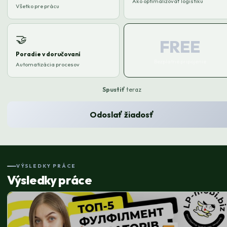
Ako optimalizovať logistiku
Všetko pre prácu
🤝
FREE
Poradie v doručovaní
Bezplatné pripojenie
Automatizácia procesov
Spustiť
teraz
Odoslať žiadosť
VÝSLEDKY PRÁCE
Výsledky práce