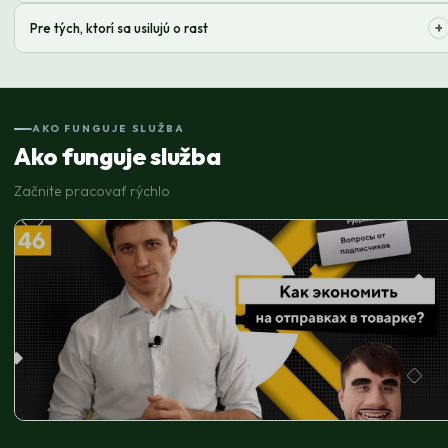
Delegujte rutinu a získajte viac voľného času pre stratégiu!
+
Pre tých, ktorí sa usilujú o rast
Zvýšte objem predaja bez zvýšenia prevádzkových nákladov!
AKO FUNGUJE SLUŽBA
Ako funguje služba
Začnite pracovať rýchlo