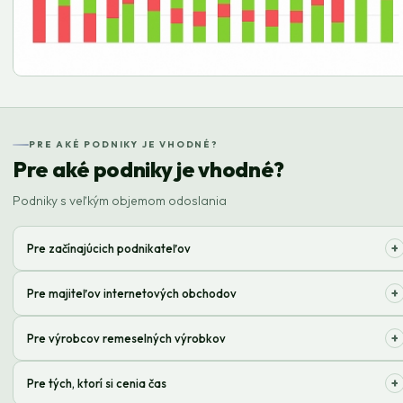
PRE AKÉ PODNIKY JE VHODNÉ?
Pre aké podniky je vhodné?
Podniky s veľkým objemom odoslania
+
Pre začínajúcich podnikateľov
Jednoduchý začiatok predaja bez starostí so skladom a doručením!
+
Pre majiteľov internetových obchodov
Automatizujte spracovanie objednávok a sústreďte sa na rozvoj!
+
Pre výrobcov remeselných výrobkov
Optimalizujte logistiku a rozširujte geografiu odbytu!
+
Pre tých, ktorí si cenia čas