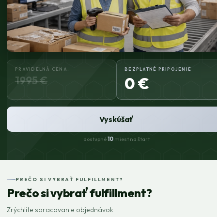
PRAVIDELNÁ CENA:
BEZPLATNÉ PRIPOJENIE
1995 €
0 €
Vyskúšať
dostupné
10
miest na štart
PREČO SI VYBRAŤ FULFILLMENT?
Prečo si vybrať fulfillment?
Zrýchlite spracovanie objednávok