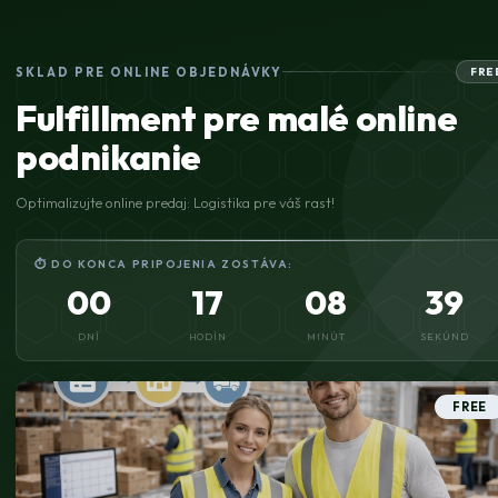
SKLAD PRE ONLINE OBJEDNÁVKY
FRE
Fulfillment pre malé online
podnikanie
Optimalizujte online predaj: Logistika pre váš rast!
⏱ DO KONCA PRIPOJENIA ZOSTÁVA:
00
17
08
39
DNÍ
HODÍN
MINÚT
SEKÚND
FREE