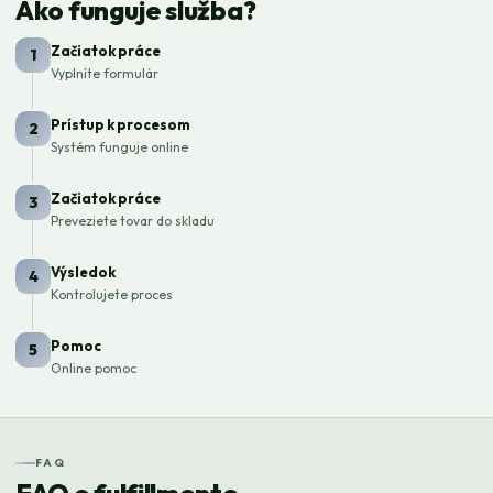
Ako funguje služba?
Začiatok práce
1
Vyplníte formulár
Prístup k procesom
2
Systém funguje online
Začiatok práce
3
Preveziete tovar do skladu
Výsledok
4
Kontrolujete proces
Pomoc
5
Online pomoc
FAQ