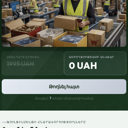
ՍՏԱՆԴԱՐՏ ԱՐԺԵՔԸ.
ԱՄԲՈՂՋՈՒԹՅԱՄԲ ԱՆՎՃԱՐ
1995 UAH
0 UAH
Թողնել հայտ
մնացել է
7
տեղեր մեկնարկի համար
ՖՈՒԼՖԻԼՄԵՆԹԻ ՀՆԱՐԱՎՈՐՈՒԹՅՈՒՆՆԵՐԸ