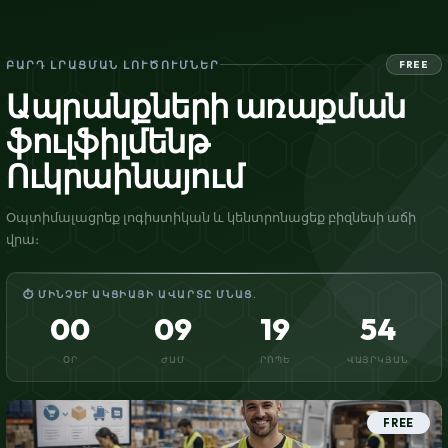
ԲԱՐԴ ԼՐԱՑՄԱՆ ԼՈՒԾՈՒՄՆԵՐ
FREE
Ապրանքների առաքման
ֆուլֆիլմենթ
Ուկրաինայում
Օպտիմալացրեք լոգիստիկան և կենտրոնացեք բիզնեսի աճի
վրա։
⏱ ՄԻՆՉԵՒ ԱԿՑԻԱՅԻ ԱՎԱՐՏԸ ՄՆԱՑ.
00
09
19
53
ՕՐ
ԺԱՄ
ՐՈՊԵ
ՎԱՅՐԿՅԱՆ
FREE