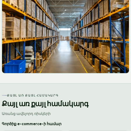
ՔԱՅԼ ԱՌ ՔԱՅԼ ՀԱՄԱԿԱՐԳ
Քայլ առ քայլ համակարգ
Առանց ավելորդ ռիսկերի
Գործիք e-commerce-ի համար