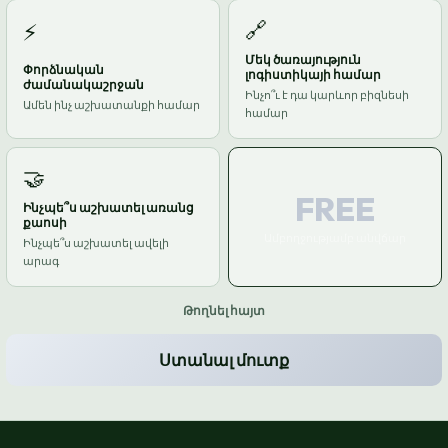
🔗
⚡
Մեկ ծառայություն
Փորձնական
լոգիստիկայի համար
ժամանակաշրջան
Ինչո՞ւ է դա կարևոր բիզնեսի
Ամեն ինչ աշխատանքի համար
համար
🤝
FREE
Ինչպե՞ս աշխատել առանց
քաոսի
Ամբողջությամբ անվճար
Ինչպե՞ս աշխատել ավելի
արագ
Թողնել հայտ
Ստանալ մուտք