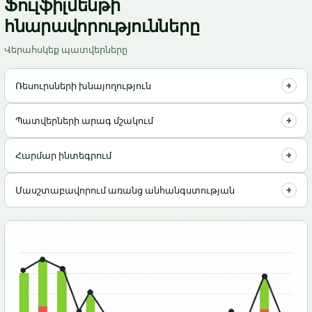
Ֆուլֆիլմենթի
հնարավորությունները
Վերահսկեք պատվերները
+
Ռեսուրսների խնայողություն
Օպտիմալացրեք պահեստավորման և փաթեթավորման
+
Պատվերների արագ մշակում
ծախսերը
Ապրանքների առաքում անմիջապես ձևակերպումից հետո
+
Հարմար ինտեգրում
Հեշտ միացում ձեր հարթակին
+
Մասշտաբավորում առանց անհանգստության
Ընդլայնեք բիզնեսը՝ առանց լոգիստիկայի մասին
անհանգստանալու