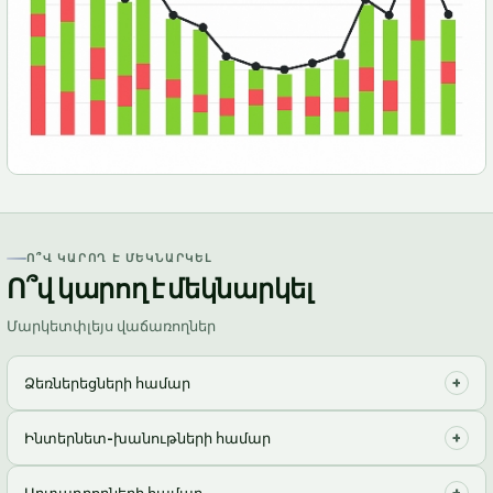
Ո՞Վ ԿԱՐՈՂ Է ՄԵԿՆԱՐԿԵԼ
Ո՞վ կարող է մեկնարկել
Մարկետփլեյս վաճառողներ
+
Ձեռներեցների համար
Օպտիմալացրեք գործառնական ծախսերը, մի պահեք
+
Ինտերնետ-խանութների համար
պահեստ, կենտրոնացեք բիզնեսի զարգացման վրա
Արագ մշակեք պատվերները՝ ընդունումից մինչև առաքում,