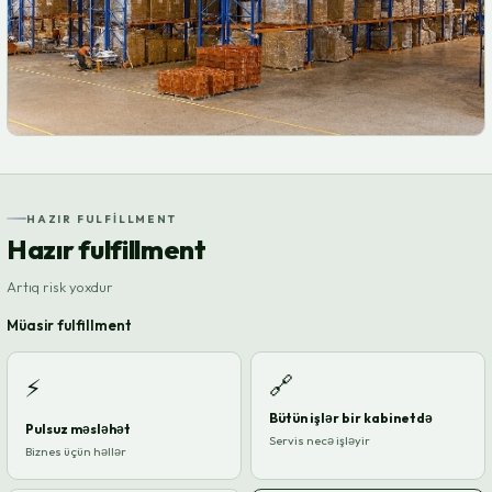
HAZIR FULFILLMENT
Hazır fulfillment
Artıq risk yoxdur
Müasir fulfillment
🔗
⚡
Bütün işlər bir kabinetdə
Pulsuz məsləhət
Servis necə işləyir
Biznes üçün həllər