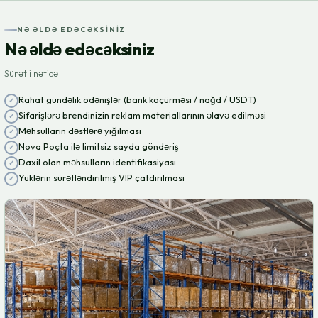
NƏ ƏLDƏ EDƏCƏKSINIZ
Nə əldə edəcəksiniz
Sürətli nəticə
Rahat gündəlik ödənişlər (bank köçürməsi / nağd / USDT)
Sifarişlərə brendinizin reklam materiallarının əlavə edilməsi
Məhsulların dəstlərə yığılması
Nova Poçta ilə limitsiz sayda göndəriş
Daxil olan məhsulların identifikasiyası
Yüklərin sürətləndirilmiş VIP çatdırılması