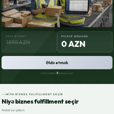
ƏSAS QIYMƏT:
PULSUZ QOŞULMA
1995 AZN
0 AZN
Əldə etmək
mövcuddur
8
aksiya yeri
NIYƏ BIZNES FULFILLMENT SEÇIR
Niyə biznes fulfillment seçir
Anbarsız işləyin