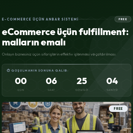
E-COMMERCE ÜÇÜN ANBAR SISTEMI
FREE
eCommerce üçün fulfillment:
malların emalı
Onlayn biznesiniz üçün sifarişlərin effektiv işlənməsi və çatdırılması.
⏱ QOŞULMANIN SONUNA QALIB:
00
06
25
03
GÜN
SAAT
DƏQIQƏ
SANIYƏ
FREE