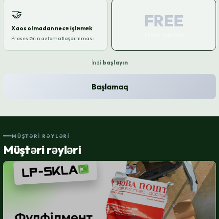
🤝
FREE
Xaos olmadan necə işləmək
Pulsuz qoşulma
Proseslərin avtomatlaşdırılması
İndi
başlayın
Başlamaq
MÜŞTƏRI RƏYLƏRI
Müştəri rəyləri