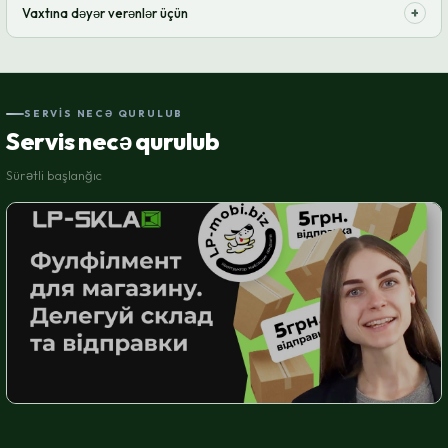
+
Vaxtına dəyər verənlər üçün
sifariş həcmlərinizə uyğunlaşır.
Rutini peşəkarlara həvalə edin. İstirahət edə bilməyiniz üçün hər bir
sifarişlə maraqlanacağıq.
SERVIS NECƏ QURULUB
Servis necə qurulub
Sürətli başlanğıc