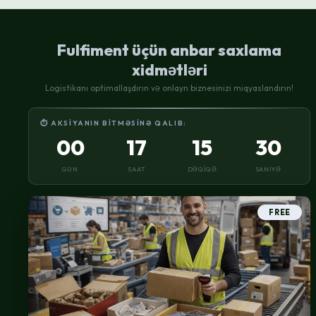
göstərir
Fulfiment üçün anbar saxlama
xidmətləri
Logistikanı optimallaşdırın və onlayn biznesinizi miqyaslandırın!
⏱ AKSIYANIN BITMƏSINƏ QALIB:
00
17
15
30
GÜN
SAAT
DƏQIQƏ
SANIYƏ
FREE