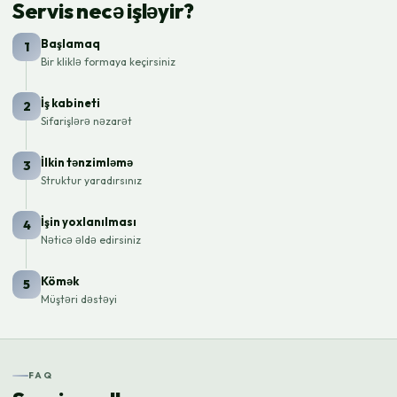
Servis necə işləyir?
Başlamaq
1
Bir kliklə formaya keçirsiniz
İş kabineti
2
Sifarişlərə nəzarət
İlkin tənzimləmə
3
Struktur yaradırsınız
İşin yoxlanılması
4
Nəticə əldə edirsiniz
Kömək
5
Müştəri dəstəyi
FAQ