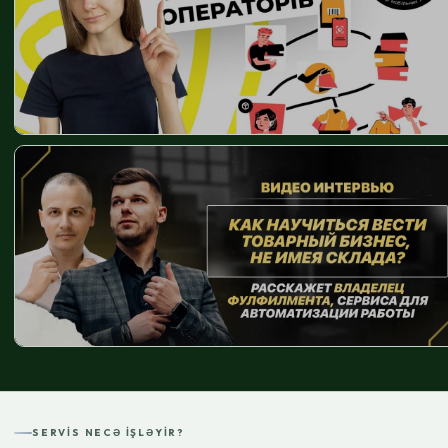
SERVIS NECƏ IŞLƏYIR?