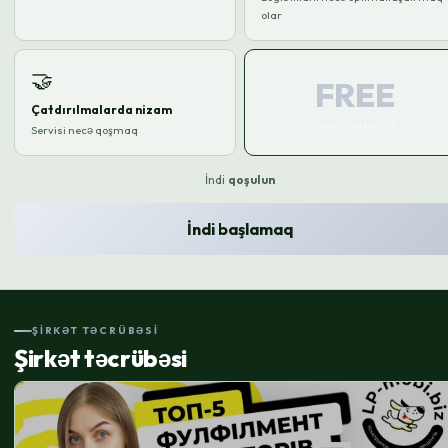
olar
🤝
FREE
Çatdırılmalarda nizam
Qoşulma pulsuz
Servisi necə qoşmaq
İndi
qoşulun
İndi başlamaq
ŞIRKƏT TƏCRÜBƏSI
Şirkət təcrübəsi