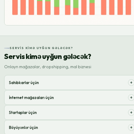
SERVIS KIMƏ UYĞUN GƏLƏCƏK?
Servis kimə uyğun gələcək?
Onlayn mağazalar, dropshipping, mal biznesi
+
Sahibkarlar üçün
Logistikanı optimallaşdırın və qablaşdırma yox, brendinizi inkişaf
+
İnternet mağazaları üçün
etdirməyə diqqət yetirin!
Sifarişlərin işlənməsi, malların saxlanması və alıcılara sürətli çatdırılması
+
Startaplar üçün
üçün effektiv həll yolu
Anbar və göndərmə narahatlığı olmadan onlayn satışlara tez bir
+
Böyüyənlər üçün
zamanda başlayın