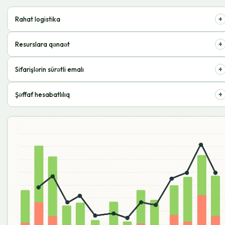
+
Rahat logistika
Müştərilərə sifarişlərin çatdırılmasını optimallaşdırın, xərcləri minimuma
+
Resurslara qənaət
endirin.
Rutini peşəkarlara həvalə edərək inkişafa fokuslanın.
+
Sifarişlərin sürətli emalı
Müştərilər alış-verişləri vaxtında əldə edir, məmnuniyyət artır.
+
Şəffaf hesabatlılıq
Anbarları və xərcləri real vaxt rejimində idarə edin.