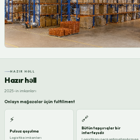
HAZIR HƏLL
Hazır həll
2025-in imkanları
Onlayn mağazalar üçün fulfillment
🔗
⚡
Bütün tapşırıqlar bir
Pulsuz qoşulma
interfeysdə
Logistika imkanları
Logistikanı necə optimallaşdırmaq