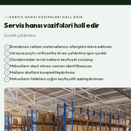
SERVIS HANSI VƏZIFƏLƏRI HƏLL EDIR
Servis hansı vəzifələri həll edir
Sürətli çatdırılma
Brendinizin reklam materiallarının sifarişlərə əlavə edilməsi
Ukrayna poçtu və Rozetka ilə ani çatdırılma (gün içində)
Göndərmədən əvvəl malların keyfiyyət yoxlanışı
Məhsulların daxil olması zamanı identifikasiyası
Malların dəstlərə komplektləşdirilməsi
Məhsulların tələblərə uyğun keyfiyyətli qablaşdırılması