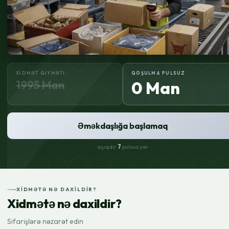
XIDMƏT QIYMƏTI:
QOŞULMA PULSUZ
1995 Man
0 Man
Əməkdaşlığa başlamaq
açıqdır
7
pulsuz yer
XIDMƏTƏ NƏ DAXILDIR?
Xidmətə nə daxildir?
Sifarişlərə nəzarət edin