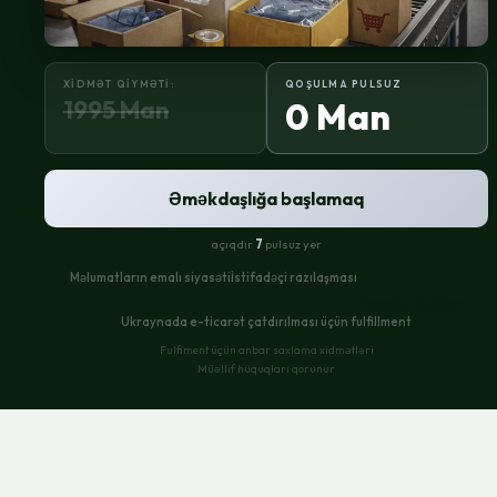
XIDMƏT QIYMƏTI:
QOŞULMA PULSUZ
1995 Man
0 Man
Əməkdaşlığa başlamaq
açıqdır
7
pulsuz yer
Məlumatların emalı siyasəti
İstifadəçi razılaşması
Faydalı linklər:
Ukraynada e-ticarət çatdırılması üçün fulfillment
Fulfiment üçün anbar saxlama xidmətləri
Müəllif hüquqları qorunur