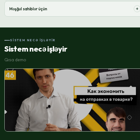
Logistika ilə bağlı operativ məsələlərə narahat olmadan biznesinizi
+
Məşğul sahiblər üçün
genişləndirin
Rutin tapşırıqları həvalə edin və strateji qərarlar üçün vaxt ayırın
SISTEM NECƏ IŞLƏYIR
Sistem necə işləyir
Qısa demo