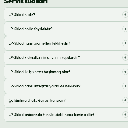
Servis sualları
+
LP-Sklad nədir?
Bu, onlayn mağazalar üçün sifarişlərin saxlanması, emalı və çatdırılması
+
LP-Sklad nə ilə faydalıdır?
üzrə xidmətlər kompleksidir
Əməliyyat fəaliyyətinə vaxt və pul qənaəti, logistikanın
+
LP-Sklad hansı xidmətləri təklif edir?
optimallaşdırılması
Qəbul, saxlama, komplektləşdirmə, qablaşdırma, çatdırılma, geri
+
LP-Sklad xidmətlərinin dəyəri nə qədərdir?
qaytarılmanın emalı
Dəyər fərdi hesablanır, sifarişlərin həcmindən və xidmətlərdən asılıdır
+
LP-Sklad ilə işə necə başlamaq olar?
Saytda müraciət buraxın və ya məsləhət üçün bizə zəng edin
+
LP-Sklad hansı inteqrasiyaları dəstəkləyir?
Məşhur CMS və CRM sistemləri ilə inteqrasiyaları dəstəkləyirik
+
Çatdırılma əhatə dairəsi hansıdır?
Biz Ukrayna daxilində və xaricində çatdırılma həyata keçiririk
+
LP-Sklad anbarında təhlükəsizlik necə təmin edilir?
Anbarda video müşahidə aparılır və giriş nəzarəti sistemi fəaliyyət