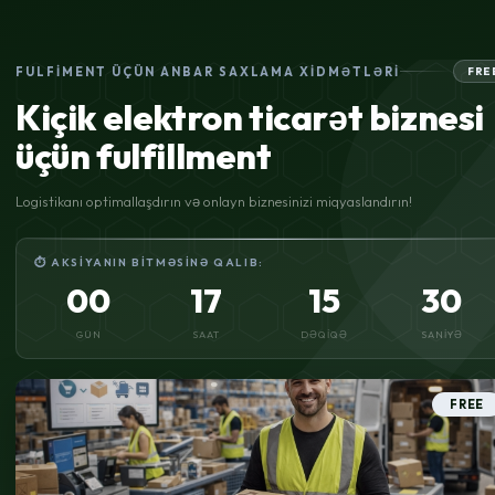
FULFIMENT ÜÇÜN ANBAR SAXLAMA XIDMƏTLƏRI
FRE
Kiçik elektron ticarət biznesi
üçün fulfillment
Logistikanı optimallaşdırın və onlayn biznesinizi miqyaslandırın!
⏱ AKSIYANIN BITMƏSINƏ QALIB:
00
17
15
30
GÜN
SAAT
DƏQIQƏ
SANIYƏ
FREE