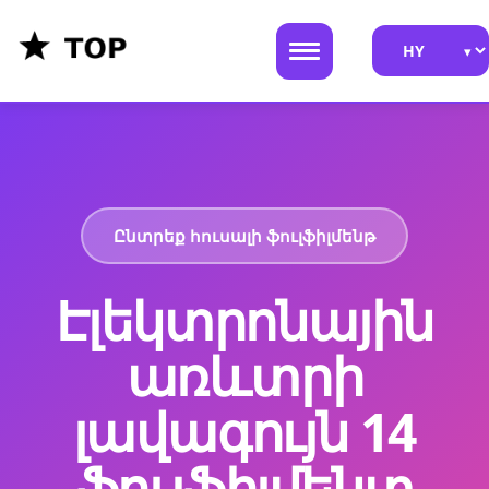
Ընտրեք հուսալի ֆուլֆիլմենթ
Էլեկտրոնային
առևտրի
լավագույն 14
ֆուլֆիլմենտ