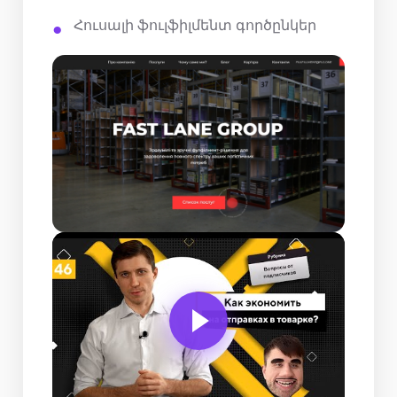
Հուսալի ֆուլֆիլմենտ գործընկեր