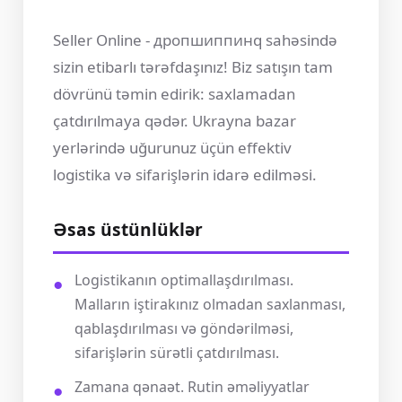
Seller Online - дропшиппинq sahəsində
sizin etibarlı tərəfdaşınız! Biz satışın tam
dövrünü təmin edirik: saxlamadan
çatdırılmaya qədər. Ukrayna bazar
yerlərində uğurunuz üçün effektiv
logistika və sifarişlərin idarə edilməsi.
Əsas üstünlüklər
Logistikanın optimallaşdırılması.
Malların iştirakınız olmadan saxlanması,
qablaşdırılması və göndərilməsi,
sifarişlərin sürətli çatdırılması.
Zamana qənaət. Rutin əməliyyatlar