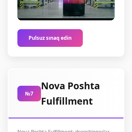
Pulsuz sınaq edin
Nova Poshta
№7
Fulfillment
Nova Poshta Fulfillment: dropshipperlər