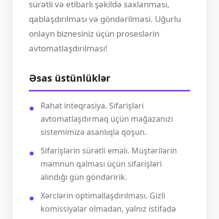
sürətli və etibarlı şəkildə saxlanması,
qablaşdırılması və göndərilməsi. Uğurlu
onlayn biznesiniz üçün proseslərin
avtomatlaşdırılması!
Əsas üstünlüklər
Rahat inteqrasiya. Sifarişləri
avtomatlaşdırmaq üçün mağazanızı
sistemimizə asanlıqla qoşun.
Sifarişlərin sürətli emalı. Müştərilərin
məmnun qalması üçün sifarişləri
alındığı gün göndəririk.
Xərclərin optimallaşdırılması. Gizli
komissiyalar olmadan, yalnız istifadə