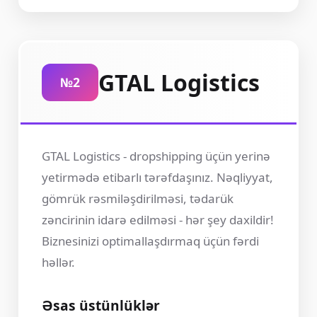
GTAL Logistics
№2
GTAL Logistics - dropshipping üçün yerinə
yetirmədə etibarlı tərəfdaşınız. Nəqliyyat,
gömrük rəsmiləşdirilməsi, tədarük
zəncirinin idarə edilməsi - hər şey daxildir!
Biznesinizi optimallaşdırmaq üçün fərdi
həllər.
Əsas üstünlüklər