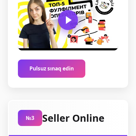
Pulsuz sınaq edin
Seller Online
№3