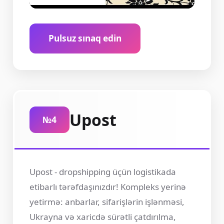
Pulsuz sınaq edin
Upost
№4
Upost - dropshipping üçün logistikada
etibarlı tərəfdaşınızdır! Kompleks yerinə
yetirmə: anbarlar, sifarişlərin işlənməsi,
Ukrayna və xaricdə sürətli çatdırılma,