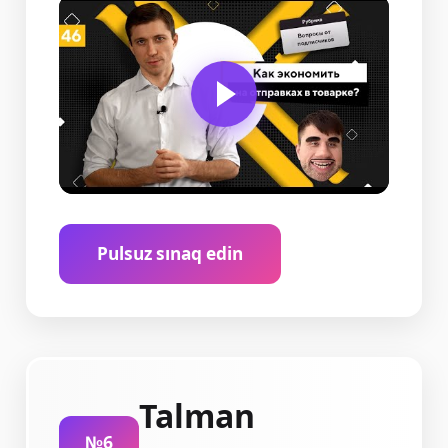
Pulsuz sınaq edin
Talman
№6