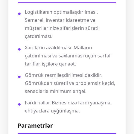
Logistikanın optimallaşdırılması.
Səmərəli inventar idarəetmə və
müştərilərinizə sifarişlərin sürətli
çatdırılması.
Xərclərin azaldılması. Malların
çatdırılması və saxlanması üçün sərfəli
tariflər, işçilərə qənaət.
Gömrük rəsmiləşdirilməsi daxildir.
Gömrükdən sürətli və problemsiz keçid,
sənədlərlə minimum əngəl.
Fərdi həllər. Biznesinizə fərdi yanaşma,
ehtiyaclara uyğunlaşma.
Parametrlər