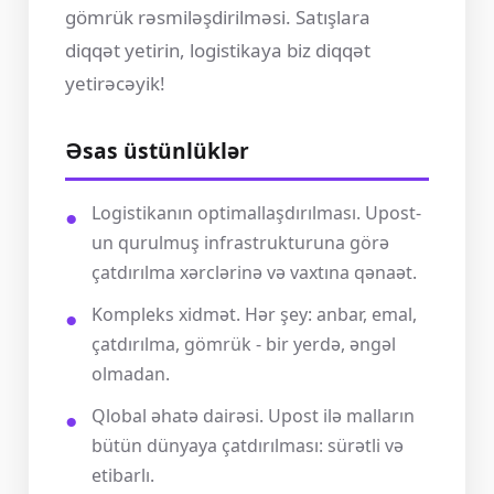
gömrük rəsmiləşdirilməsi. Satışlara
diqqət yetirin, logistikaya biz diqqət
yetirəcəyik!
Əsas üstünlüklər
Logistikanın optimallaşdırılması. Upost-
un qurulmuş infrastrukturuna görə
çatdırılma xərclərinə və vaxtına qənaət.
Kompleks xidmət. Hər şey: anbar, emal,
çatdırılma, gömrük - bir yerdə, əngəl
olmadan.
Qlobal əhatə dairəsi. Upost ilə malların
bütün dünyaya çatdırılması: sürətli və
etibarlı.