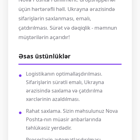
üçün hərtərəfli həll. Ukrayna ərazisində
sifarişlərin saxlanması, emalı,
çatdırılması. Sürət və dəqiqlik - məmnun
müştərilərin açarıdır!
Əsas üstünlüklər
Logistikanın optimallaşdırılması.
Sifarişlərin sürətli emalı, Ukrayna
ərazisində saxlama və çatdırılma
xərclərinin azaldılması.
Rahat saxlama. Sizin məhsulunuz Nova
Poshta-nın müasir anbarlarında
təhlükəsiz yerdədir.
Proseslərin avtomatlaşdırılması.