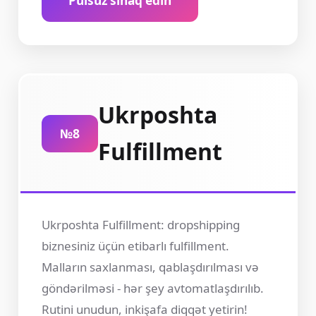
Pulsuz sınaq edin
Ukrposhta
№8
Fulfillment
Ukrposhta Fulfillment: dropshipping
biznesiniz üçün etibarlı fulfillment.
Malların saxlanması, qablaşdırılması və
göndərilməsi - hər şey avtomatlaşdırılıb.
Rutini unudun, inkişafa diqqət yetirin!