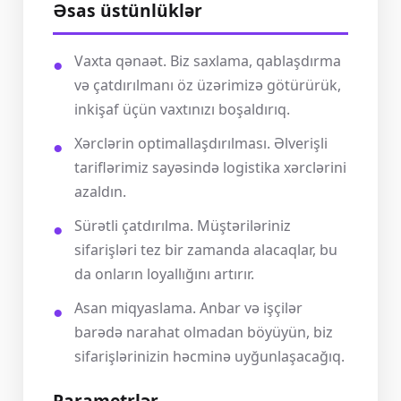
Əsas üstünlüklər
Vaxta qənaət. Biz saxlama, qablaşdırma
və çatdırılmanı öz üzərimizə götürürük,
inkişaf üçün vaxtınızı boşaldırıq.
Xərclərin optimallaşdırılması. Əlverişli
tariflərimiz sayəsində logistika xərclərini
azaldın.
Sürətli çatdırılma. Müştəriləriniz
sifarişləri tez bir zamanda alacaqlar, bu
da onların loyallığını artırır.
Asan miqyaslama. Anbar və işçilər
barədə narahat olmadan böyüyün, biz
sifarişlərinizin həcminə uyğunlaşacağıq.
Parametrlər