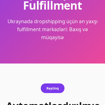
Fulfillment
Ukraynada dropshipping üçün ən yaxşı
fulfillment mərkəzləri: Baxış və
müqayisə
Reytinq