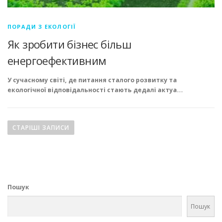
ПОРАДИ З ЕКОЛОГІЇ
Як зробити бізнес більш
енергоефективним
У сучасному світі, де питання сталого розвитку та
екологічної відповідальності стають дедалі актуа…
Н
а
СТАРІШІ ЗАПИСИ
в
і
г
а
Пошук
ц
і
Пошук
я