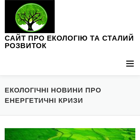
Перейти
до
вмісту
САЙТ ПРО ЕКОЛОГІЮ ТА СТАЛИЙ
РОЗВИТОК
Меню
ЕКОЛОГІЧНІ ПРОБЛЕМИ
ЗЕЛЕНІ ТЕХНОЛОГІЇ
ЕКОЛОГІЧНІ НОВИНИ ПРО
ЕНЕРГЕТИЧНІ КРИЗИ
ІНТЕРВ’Ю З ЕКСПЕРТАМИ
НОВИНИ ЕКОЛОГІЇ
ПОРАДИ З ЕКОЛОГІЇ
СТАЛЕ СПОЖИВАННЯ