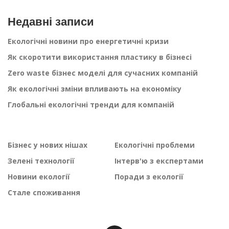
з
а
Недавні записи
п
Екологічні новини про енергетичні кризи
и
Як скоротити використання пластику в бізнесі
с
і
Zero waste бізнес моделі для сучасних компаній
в
Як екологічні зміни впливають на економіку
Глобальні екологічні тренди для компаній
Бізнес у нових нішах
Екологічні проблеми
Зелені технології
Інтерв'ю з експертами
Новини екології
Поради з екології
Стале споживання